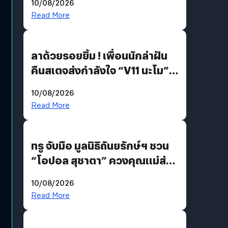
10/08/2026
Read More
ลาด้วยรอยยิ้ม ! เพื่อนนักล่าฝัน
คืนสเตจส่งกำลังใจ “V11 นะโม”
ยุติฝันสัปดาห์ที่ 9 ท่ามกลางความ
10/08/2026
รักแน่นฮอลล์
Read More
ทรู จับมือ มูลนิธิถันยรักษ์ฯ ชวน
“โอปอล สุชาตา” ควงคุณแม่ส่ง
ต่อแคมเปญ “เต้าต้องตรวจ”
10/08/2026
เติมเต็มความหมายวันแม่ปีนี้
Read More