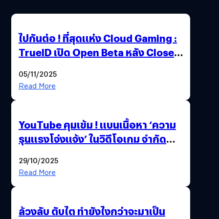
ไปกันต่อ ! ที่สุดแห่ง Cloud Gaming :
TrueID เปิด Open Beta หลัง Close
Beta Test ในงาน gamescom asia x
05/11/2025
Thailand Game Show 2025 ทะลุ 15
Read More
ล้านครั้ง
YouTube คุมเข้ม ! แบนเนื้อหา ‘ความ
รุนแรงโจ่งแจ้ง’ ในวิดีโอเกม จำกัด
อายุผู้ชมที่ต่ำกว่า 18 ปี
29/10/2025
Read More
ล้วงลับ ตับไต ทำยังไงกว่าจะมาเป็น