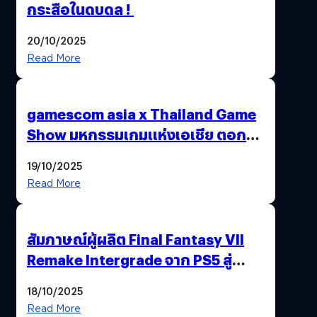
กระสือในดบดล !
20/10/2025
Read More
gamescom asia x Thailand Game
Show มหกรรมเกมแห่งเอเชีย ตอกย้ำ
ไทยสู่ศูนย์กลางเกมภูมิภาค รมว.
19/10/2025
พาณิชย์ร่วมชูความสำเร็จ
Read More
สัมภาษณ์ผู้ผลิต Final Fantasy VII
Remake Intergrade จาก PS5 สู่
Nintendo Switch 2
18/10/2025
Read More