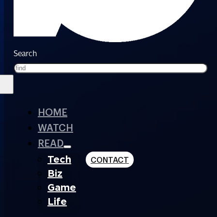
Search
HOME
WATCH
READ
Tech
CONTACT
Biz
Game
Life