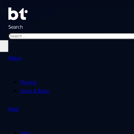
Search
Watch
Playlist
Short & Reels
Read
Tech