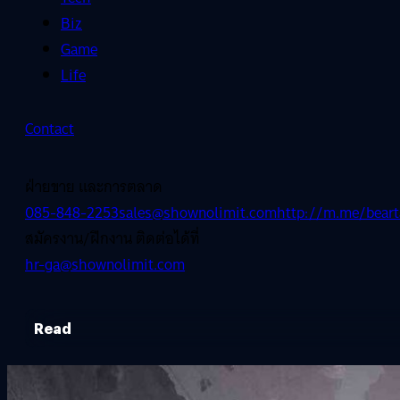
Biz
Game
Life
Contact
ฝ่ายขาย และการตลาด
085-848-2253
sales@shownolimit.com
http://m.me/beart
สมัครงาน/ฝึกงาน ติดต่อได้ที่
hr-ga@shownolimit.com
Read