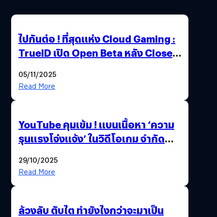
ไปกันต่อ ! ที่สุดแห่ง Cloud Gaming :
TrueID เปิด Open Beta หลัง Close
Beta Test ในงาน gamescom asia x
05/11/2025
Thailand Game Show 2025 ทะลุ 15
Read More
ล้านครั้ง
YouTube คุมเข้ม ! แบนเนื้อหา ‘ความ
รุนแรงโจ่งแจ้ง’ ในวิดีโอเกม จำกัด
อายุผู้ชมที่ต่ำกว่า 18 ปี
29/10/2025
Read More
ล้วงลับ ตับไต ทำยังไงกว่าจะมาเป็น