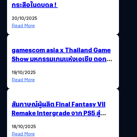
กระสือในดบดล !
20/10/2025
Read More
gamescom asia x Thailand Game
Show มหกรรมเกมแห่งเอเชีย ตอกย้ำ
ไทยสู่ศูนย์กลางเกมภูมิภาค รมว.
19/10/2025
พาณิชย์ร่วมชูความสำเร็จ
Read More
สัมภาษณ์ผู้ผลิต Final Fantasy VII
Remake Intergrade จาก PS5 สู่
Nintendo Switch 2
18/10/2025
Read More