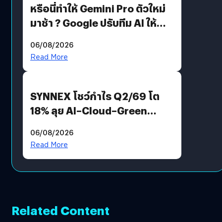
หรือนี่ทำให้ Gemini Pro ตัวใหม่
มาช้า ? Google ปรับทีม AI ให้
Demis Hassabis ลุยพัฒนา
06/08/2026
AGI
Read More
SYNNEX โชว์กำไร Q2/69 โต
18% ลุย AI–Cloud–Green
Energy สร้างฐาน Recurring
06/08/2026
Revenue เร่งเครื่อง New
Read More
Growth Engine พร้อมจ่าย
ปันผล 0.10 บาท/หุ้น
Related Content