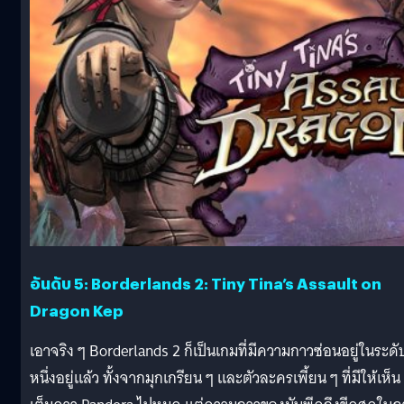
อันดับ 5: Borderlands 2: Tiny Tina’s Assault on
Dragon Kep
เอาจริง ๆ Borderlands 2 ก็เป็นเกมที่มีความกาวซ่อนอยู่ในระดั
หนึ่งอยู่แล้ว ทั้งจากมุกเกรียน ๆ และตัวละครเพี้ยน ๆ ที่มีให้เห็น