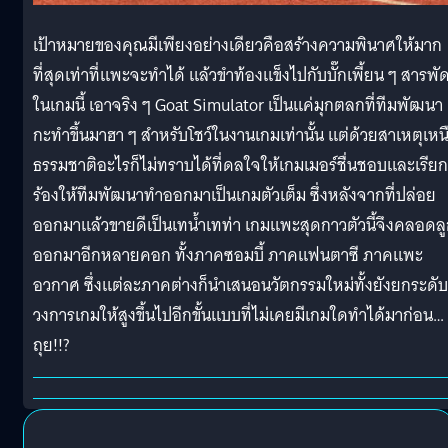
เป้าหมายของคุณมีเพียงอย่างเดียวคือสร้างความพินาศให้มาก
ที่สุดเท่าที่แพะจะทำได้ แล้วขำท้องแข็งไปกับบั๊กเพี้ยน ๆ สารพั
ในเกมนี้ เอาจริง ๆ Goat Simulator เป็นแค่มุกตลกที่ทีมพัฒนา
กะทำขึ้นมาฮา ๆ สำหรับโชว์ในงานเกมเท่านั้น แต่ด้วยสาเหตุเหน
ธรรมชาติอะไรก็ไม่ทราบได้ที่ดลใจให้เกมเมอร์ชื่นชอบและเรียก
ร้องให้ทีมพัฒนาทำออกมาเป็นเกมตัวเต็ม ซึ่งหลังจากที่ปล่อย
ออกมาแล้วขายดีเป็นเทน้ำเทท่า เกมแพะสุดกาวตัวนี้จึงคลอดล
ออกมาอีกหลายคอก ทั้งภาคซอมบี้ ภาคแฟนตาซี ภาคแพะ
อวกาศ ซึ่งแต่ละภาคต่างก็นำเสนอนวัตกรรมใหม่ทั้งยังยกระดับ
วงการเกมให้สูงขึ้นไปอีกขั้นแบบที่ไม่เคยมีเกมใดทำได้มาก่อน…
ถุย!!?