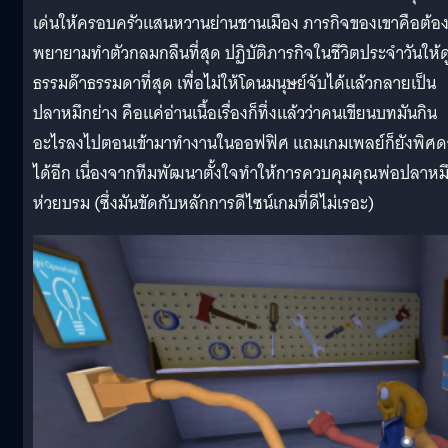
เด่นให้ครอบครัวแสนหวานย่านชานเมือง ภารกิจของเขาคือต้อ
พยายามทำตัวกลมกลืนที่สุด ปฏิบัติภารกิจในชีวิตประจำวันให้ด
ธรรมด๊าธรรมดาที่สุด เพื่อไม่ให้โดนมนุษย์จับได้แล้วกลายเป็น
ปลาหมึกย่าง คือแค่อ่านเนื้อเรื่องก็ทึ่งแล้วว่าคนเขียนบทมันกิน
อะไรลงไปตอนเข้ามาทำงานในออฟฟิศ แถมเกมเพลย์ก็ยังพิศด
ได้อีก เนื่องจากทีมพัฒนาตั้งใจทำให้การควบคุมคุณพ่อปลาหม
ห่วยบรม (ซึ่งมันขัดกับหลักการดีไซน์เกมที่ดีไม่เรอะ)