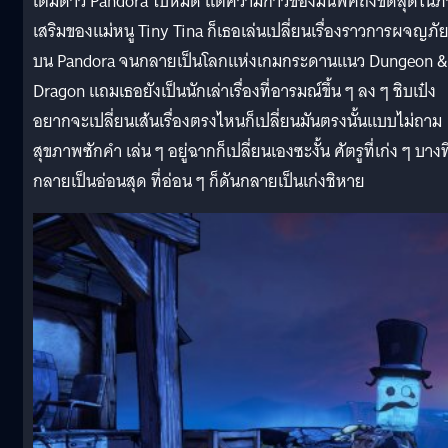
เต็มดาว Pandora ไปหมด แต่ความกาวของมันพีคถึงขีดสุดใน
เสริมของแม่หนู Tiny Tina ก็เธอเล่นเปลี่ยนเรื่องราวการผจญภั
บน Pandora จนกลายเป็นโลกแห่งเกมกระดานแนว Dungeon &
Dragon แถมเธอยังเป็นนักเล่าเรื่องที่อารมณ์ขึ้น ๆ ลง ๆ ชิบเป๋ง
อยากจะเปลี่ยนเส้นเรื่องตรงไหนก็เปลี่ยนมันตรงนั้นแบบไม่ถาม
สุขภาพซักคำ เล่น ๆ อยู่ฉากก็เปลี่ยนเองซะงั้น ศัตรูที่เก่ง ๆ บางท
กลายเป็นอ่อนสุด ที่อ่อน ๆ ก็ดันกลายเป็นเก่งชิหาย