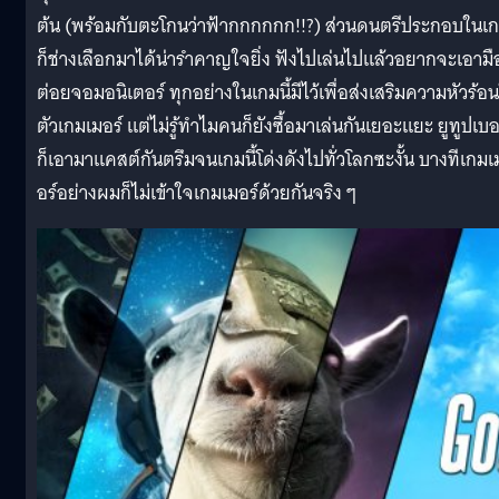
ต้น (พร้อมกับตะโกนว่าฟ้ากกกกกก!!?) ส่วนดนตรีประกอบในเ
ก็ช่างเลือกมาได้น่ารำคาญใจยิ่ง ฟังไปเล่นไปแล้วอยากจะเอามื
ต่อยจอมอนิเตอร์ ทุกอย่างในเกมนี้มีไว้เพื่อส่งเสริมความหัวร้อ
ตัวเกมเมอร์ แต่ไม่รู้ทำไมคนก็ยังซื้อมาเล่นกันเยอะแยะ ยูทูปเบอ
ก็เอามาแคสต์กันตรึมจนเกมนี้โด่งดังไปทั่วโลกซะงั้น บางทีเกมเ
อร์อย่างผมก็ไม่เข้าใจเกมเมอร์ด้วยกันจริง ๆ