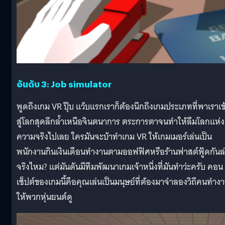
อันดับ 3: Job simulator
พูดถึงเกม VR ปุ๊บ แว้บแรกเราก็ต้องนึกถึงเกมประเภทที่พาเราเข
สู่โลกสุดลึกล้ำเหนือจินตนาการ ตระการตาจนทำให้ลืมโลกแห่ง
ความจริงไปเลย ใครมันจะบ้าทำเกม VR ให้เกมเมอร์เล่นเป็น
พนักงานกินเงินเดือนทำงานตามออฟฟิศหรือร้านฟาสต์ฟู้ดกันล
จริงไหม? แต่มันดันมีทีมพัฒนาเกมเจ้าหนึ่งที่มันทำว่ะครับ คอน
เซ็ปต์ของเกมนี้คือคุณเล่นเป็นมนุษย์ที่ต้องมาจำลองวิถีคนทำง
ให้พวกหุ่นยนต์ดู