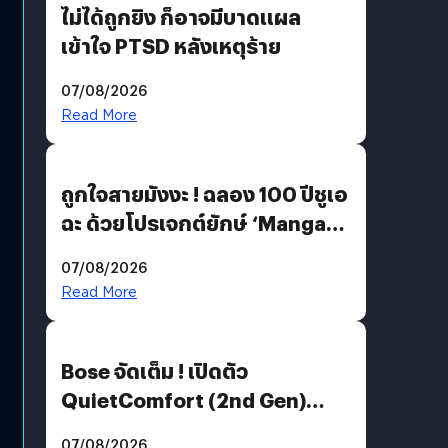
ไม่ได้ถูกยิง ก็อาจมีบาดแผล
เข้าใจ PTSD หลังเหตุร้าย
07/08/2026
Read More
ถูกใจสายมังงะ ! ฉลอง 100 ปีชูเอ
ฉะ ด้วยโปรเจกต์ยักษ์ ‘Manga
Million’ เปิดให้อ่านฟรี 1 ล้านหน้า
07/08/2026
มีภาษาไทยด้วย
Read More
Bose จัดเต็ม ! เปิดตัว
QuietComfort (2nd Gen)
ฟีเจอร์ใหม่เพียบ แต่ราคาเดิม
07/08/2026