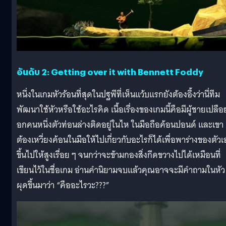
อันดับ 2: Getting over it with Bennett Foddy
หนึ่งในเกมหัวร้อนที่สุดในปฐพีที่เห็นแว้บแรกยังต้องอึ้งว่านี่ทีม
พัฒนาใช้หัวหรือใช้อะไรคิด เนื้อเรื่องของเกมนี้คือมีผู้ชายเปลือ
อกคนหนึ่งตัวท่อนล่างติดอยู่ในไห ในมือถือค้อนปอนด์ และเขา
ต้องเหวี่ยงค้อนในมือให้ไปเกี่ยวกับอะไรก็ได้เพื่อพาร่างของตัวเ
ขึ้นไปให้สูงเรื่อย ๆ จนกว่าจะข้ามกองสิ่งกีดขวางไปได้เหมือนที่
เขียนไว้ในชื่อเกม อ่านคำนิยามจบแล้วคุณอาจจะมีคำถามในหัว
ผุดขึ้นมาว่า “คืออะไรวะ???”