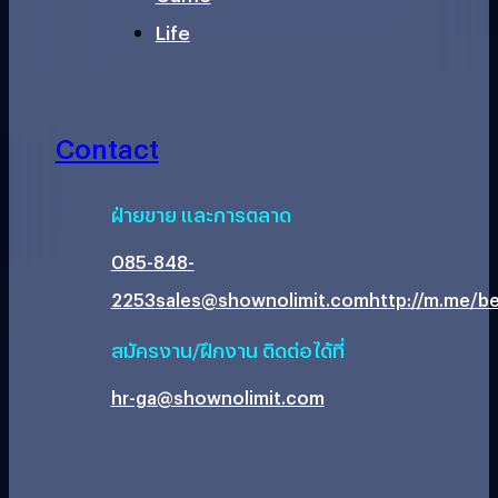
Life
Contact
ฝ่ายขาย และการตลาด
085-848-
2253
sales@shownolimit.com
http://m.me/be
สมัครงาน/ฝึกงาน ติดต่อได้ที่
hr-ga@shownolimit.com