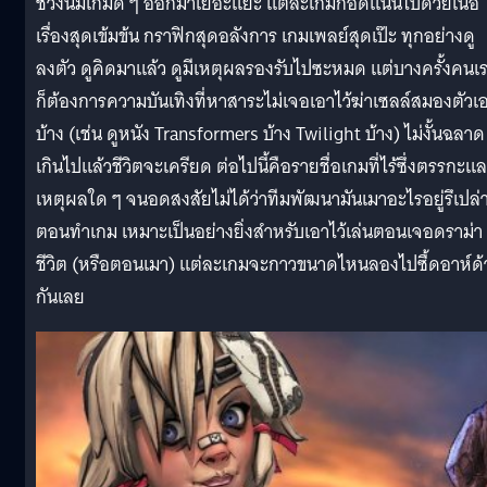
ช่วงนี้มีเกมดี ๆ ออกมาเยอะแยะ แต่ละเกมก็อัดแน่นไปด้วยเนื้อ
เรื่องสุดเข้มข้น กราฟิกสุดอลังการ เกมเพลย์สุดเป๊ะ ทุกอย่างดู
ลงตัว ดูคิดมาแล้ว ดูมีเหตุผลรองรับไปซะหมด แต่บางครั้งคนเ
ก็ต้องการความบันเทิงที่หาสาระไม่เจอเอาไว้ฆ่าเซลล์สมองตัวเ
บ้าง (เช่น ดูหนัง Transformers บ้าง Twilight บ้าง) ไม่งั้นฉลาด
เกินไปแล้วชีวิตจะเครียด ต่อไปนี้คือรายชื่อเกมที่ไร้ซึ่งตรรกะแ
เหตุผลใด ๆ จนอดสงสัยไม่ได้ว่าทีมพัฒนามันเมาอะไรอยู่รึเปล่
ตอนทำเกม เหมาะเป็นอย่างยิ่งสำหรับเอาไว้เล่นตอนเจอดราม่า
ชีวิต (หรือตอนเมา) แต่ละเกมจะกาวขนาดไหนลองไปซื้ดอาห์ด้
กันเลย