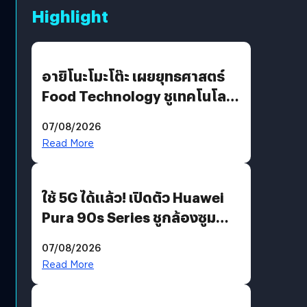
Highlight
อายิโนะโมะโต๊ะ เผยยุทธศาสตร์
Food Technology ชูเทคโนโลยี
“AminoScience” เจาะอินไซต์ผู้
07/08/2026
บริโภคและ B2B
Read More
ใช้ 5G ได้แล้ว! เปิดตัว Huawei
Pura 90s Series ชูกล้องซูม
200 MP ในรุ่นท็อป
07/08/2026
Read More