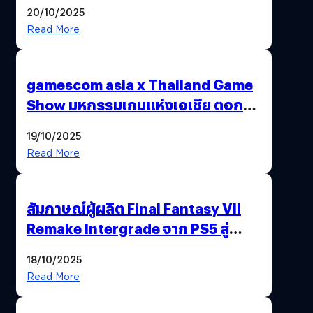
20/10/2025
Read More
gamescom asia x Thailand Game
Show มหกรรมเกมแห่งเอเชีย ตอกย้ำ
ไทยสู่ศูนย์กลางเกมภูมิภาค รมว.
19/10/2025
พาณิชย์ร่วมชูความสำเร็จ
Read More
สัมภาษณ์ผู้ผลิต Final Fantasy VII
Remake Intergrade จาก PS5 สู่
Nintendo Switch 2
18/10/2025
Read More