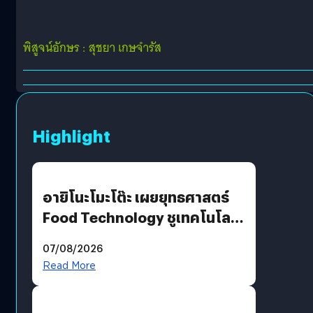
พิสูจน์อักษร : สุชยา เกษจำรัส
Highlight
อายิโนะโมะโต๊ะ เผยยุทธศาสตร์
Food Technology ชูเทคโนโลยี
“AminoScience” เจาะอินไซต์ผู้
07/08/2026
บริโภคและ B2B
Read More