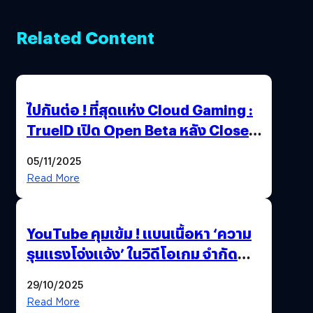
Related Content
ไปกันต่อ ! ที่สุดแห่ง Cloud Gaming :
TrueID เปิด Open Beta หลัง Close
Beta Test ในงาน gamescom asia x
05/11/2025
Thailand Game Show 2025 ทะลุ 15
Read More
ล้านครั้ง
YouTube คุมเข้ม ! แบนเนื้อหา ‘ความ
รุนแรงโจ่งแจ้ง’ ในวิดีโอเกม จำกัด
อายุผู้ชมที่ต่ำกว่า 18 ปี
29/10/2025
Read More