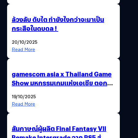
ล้วงลับ ตับไต ทำยังไงกว่าจะมาเป็น
กระสือในดบดล !
20/10/2025
Read More
gamescom asia x Thailand Game
Show มหกรรมเกมแห่งเอเชีย ตอกย้ำ
ไทยสู่ศูนย์กลางเกมภูมิภาค รมว.
19/10/2025
พาณิชย์ร่วมชูความสำเร็จ
Read More
สัมภาษณ์ผู้ผลิต Final Fantasy VII
Remake Intergrade จาก PS5 สู่