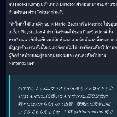
จน Hideki Kamiya ตำแหน่ง Director ต้องออกมาตอบคำถาม
ด้วยตัวเอง ผ่าน Twitter ส่วนตัว
“ทำไมถึงไม่มีเกมดีๆ อย่าง Mario, Zelda หรือ Metriod ไปอยู่บ
เครื่อง Playstation 4 บ้าง คิดว่าผมไม่ชอบ PlayStation4 งั้น
หรอ? ผมเองก็เป็นเพียงแค่นักพัฒนาเกม นักพัฒนาที่ต้องทำต
สัญญาจ้างงาน ดังนั้นผมเองก็ตอบไม่ได้ บางทีคุณต้องไปถาม
ผู้จัดจำหน่ายและผู้ออกทุนของผมเอง คุณคงต้องไปถาม
Nintendo เอง”
何ででしょうね…マリオもゼルダもメトロイドも出
せばいいのに…PS嫌いなんですかね…開発請負の
我々には分からないので出資・版元の任天堂に聞
いてみてもらえますか…？ RT @ririnnrinnemu 何で