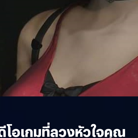
ีโอเกมที่ลวงหัวใจคุณ