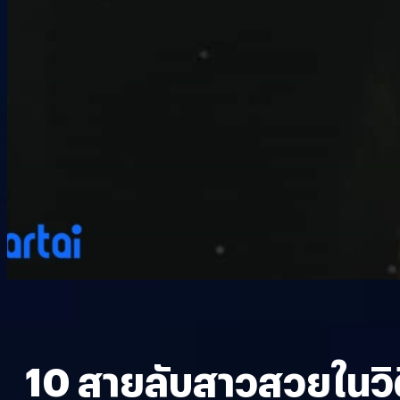
10 สายลับสาวสวยในวิด