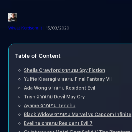
Wiwat Kerdsomjit
| 15/03/2020
Table of Content
Sheila Crawford จากเกม Spy Fiction
Yuffie Kisaragi จากเกม Final Fantasy Vll
Ada Wong จากเกม Resident Evil
Trish จากเกม Devil May Cry
Ayame จากเกม Tenchu
Black Widow จากเกม Marvel vs Capcom Infinite
Eveline จากเกม Resident Evil 7
Quiet จากเกม Metal Gear Solid V The Phantom 