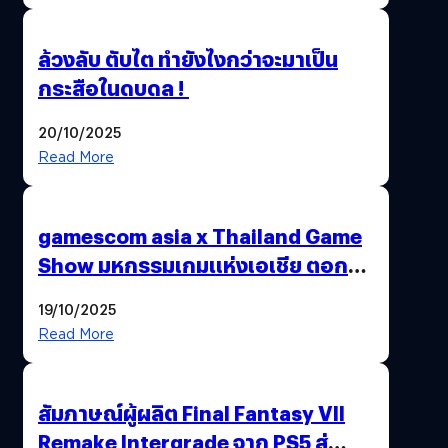
ล้วงลับ ตับไต ทำยังไงกว่าจะมาเป็น
กระสือในดบดล !
20/10/2025
Read More
gamescom asia x Thailand Game
Show มหกรรมเกมแห่งเอเชีย ตอกย้ำ
ไทยสู่ศูนย์กลางเกมภูมิภาค รมว.
19/10/2025
พาณิชย์ร่วมชูความสำเร็จ
Read More
สัมภาษณ์ผู้ผลิต Final Fantasy VII
Remake Intergrade จาก PS5 สู่