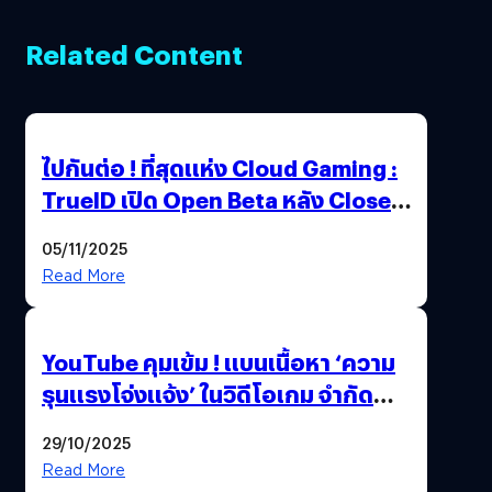
Related Content
ไปกันต่อ ! ที่สุดแห่ง Cloud Gaming :
TrueID เปิด Open Beta หลัง Close
Beta Test ในงาน gamescom asia x
05/11/2025
Thailand Game Show 2025 ทะลุ 15
Read More
ล้านครั้ง
YouTube คุมเข้ม ! แบนเนื้อหา ‘ความ
รุนแรงโจ่งแจ้ง’ ในวิดีโอเกม จำกัด
อายุผู้ชมที่ต่ำกว่า 18 ปี
29/10/2025
Read More