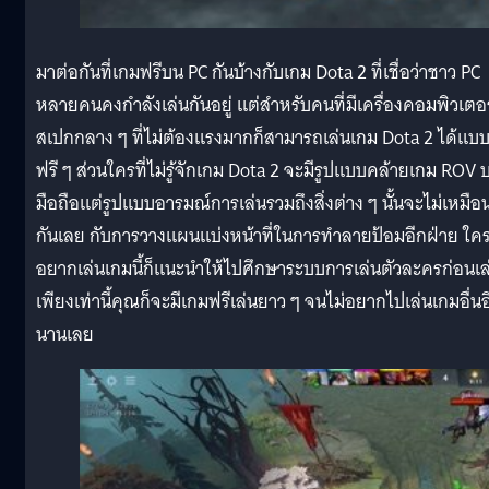
มาต่อกันที่เกมฟรีบน PC กันบ้างกับเกม Dota 2 ที่เชื่อว่าชาว PC
หลายคนคงกำลังเล่นกันอยู่ แต่สำหรับคนที่มีเครื่องคอมพิวเตอร์
สเปกกลาง ๆ ที่ไม่ต้องแรงมากก็สามารถเล่นเกม Dota 2 ได้แบ
ฟรี ๆ ส่วนใครที่ไม่รู้จักเกม Dota 2 จะมีรูปแบบคล้ายเกม ROV 
มือถือแต่รูปแบบอารมณ์การเล่นรวมถึงสิ่งต่าง ๆ นั้นจะไม่เหมือ
กันเลย กับการวางแผนแบ่งหน้าที่ในการทำลายป้อมอีกฝ่าย ใครท
อยากเล่นเกมนี้ก็แนะนำให้ไปศึกษาระบบการเล่นตัวละครก่อนเล
เพียงเท่านี้คุณก็จะมีเกมฟรีเล่นยาว ๆ จนไม่อยากไปเล่นเกมอื่นอ
นานเลย