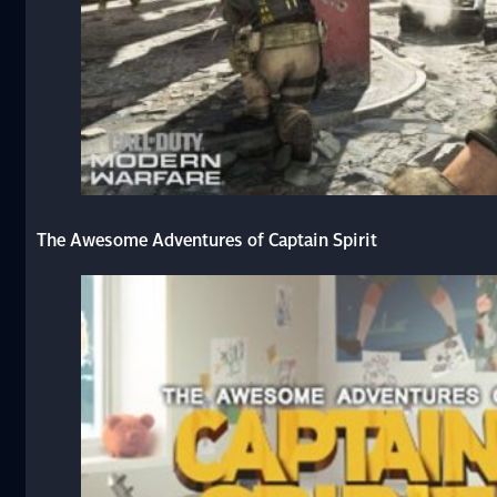
The Awesome Adventures of Captain Spirit