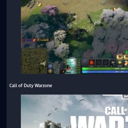
Call of Duty Warzone