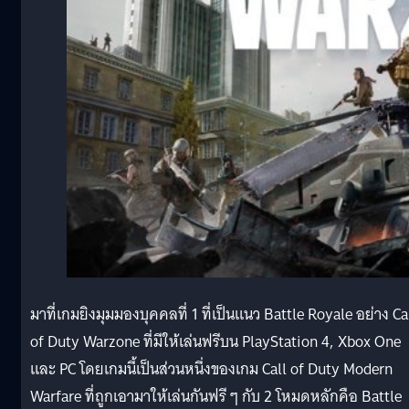
มาที่เกมยิงมุมมองบุคคลที่ 1 ที่เป็นแนว Battle Royale อย่าง Ca
of Duty Warzone ที่มีให้เล่นฟรีบน PlayStation 4, Xbox One
และ PC โดยเกมนี้เป็นส่วนหนึ่งของเกม Call of Duty Modern
Warfare ที่ถูกเอามาให้เล่นกันฟรี ๆ กับ 2 โหมดหลักคือ Battle