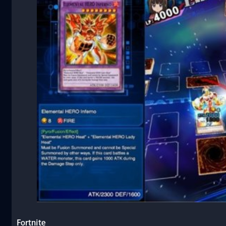
Fortnite