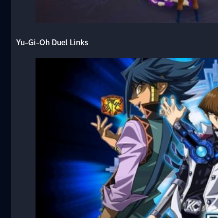
Yu-Gi-Oh Duel Links