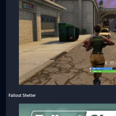
Fallout Shelter