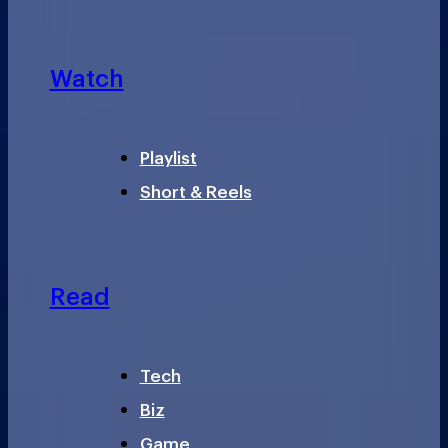
Watch
Playlist
Short & Reels
Read
Tech
Biz
Game