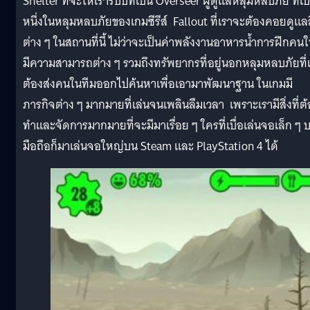
Shelter ที่จะให้เรารับบทเป็น Overseer ผู้ดูแลหลุมหลบภัย ที่เป
หนึ่งในหลุมหลบภัยของเกมซีรีส์ Fallout ที่เราจะต้องคอยดูแลส
ต่าง ๆ ในสถานที่นี้ ไม่ว่าจะเป็นค่าพลังงานอาหารน้ำการฝึกคนใ
มีความสามารถต่าง ๆ รวมถึงทรัพยากรที่อยู่นอกหลุมหลบภัยที่
ต้องส่งคนในทีมออกไปค้นหาเพื่อเอามาพัฒนาฐาน ในเกมมี
ภารกิจต่าง ๆ มากมายที่เล่นจนเพลินลืมเวลา เพราะเรามีสิ่งที่ต
ทำและจัดการมากมายที่จะมีมาเรื่อย ๆ ใครที่เบื่อเล่นจอเล็ก ๆ 
มือถือก็มาเล่นจอใหญ่บน Steam และ PlayStation 4 ได้