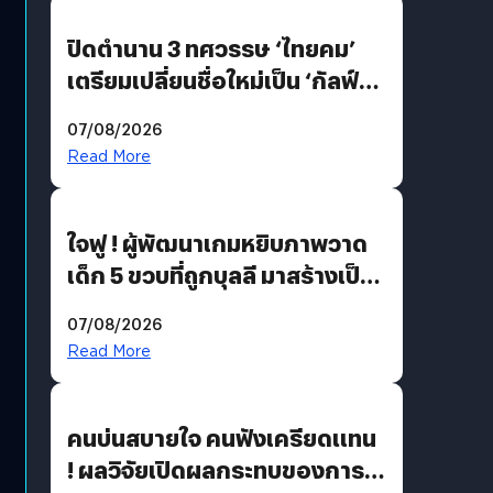
ปิดตำนาน 3 ทศวรรษ ‘ไทยคม’
เตรียมเปลี่ยนชื่อใหม่เป็น ‘กัลฟ์
สเปซ เทคโนโลยี’ ลุยธุรกิจ
07/08/2026
อวกาศเต็มสูบ
Read More
ใจฟู ! ผู้พัฒนาเกมหยิบภาพวาด
เด็ก 5 ขวบที่ถูกบุลลี มาสร้างเป็น
มอนสเตอร์ในเกม
07/08/2026
Read More
คนบ่นสบายใจ คนฟังเครียดแทน
! ผลวิจัยเปิดผลกระทบของการ