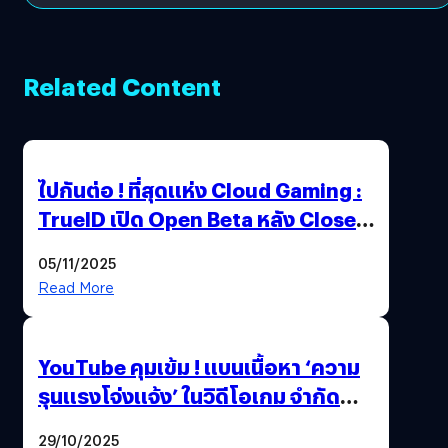
Related Content
ไปกันต่อ ! ที่สุดแห่ง Cloud Gaming :
TrueID เปิด Open Beta หลัง Close
Beta Test ในงาน gamescom asia x
05/11/2025
Thailand Game Show 2025 ทะลุ 15
Read More
ล้านครั้ง
YouTube คุมเข้ม ! แบนเนื้อหา ‘ความ
รุนแรงโจ่งแจ้ง’ ในวิดีโอเกม จำกัด
อายุผู้ชมที่ต่ำกว่า 18 ปี
29/10/2025