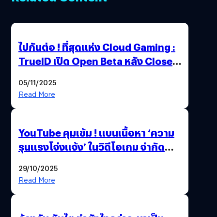
ไปกันต่อ ! ที่สุดแห่ง Cloud Gaming :
TrueID เปิด Open Beta หลัง Close
Beta Test ในงาน gamescom asia x
05/11/2025
Thailand Game Show 2025 ทะลุ 15
Read More
ล้านครั้ง
YouTube คุมเข้ม ! แบนเนื้อหา ‘ความ
รุนแรงโจ่งแจ้ง’ ในวิดีโอเกม จำกัด
อายุผู้ชมที่ต่ำกว่า 18 ปี
29/10/2025
Read More