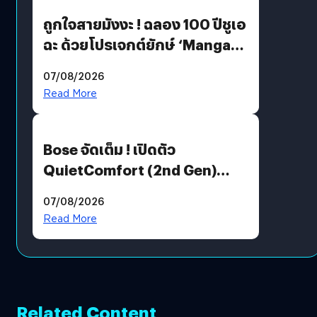
ถูกใจสายมังงะ ! ฉลอง 100 ปีชูเอ
ฉะ ด้วยโปรเจกต์ยักษ์ ‘Manga
Million’ เปิดให้อ่านฟรี 1 ล้านหน้า
07/08/2026
มีภาษาไทยด้วย
Read More
Bose จัดเต็ม ! เปิดตัว
QuietComfort (2nd Gen)
ฟีเจอร์ใหม่เพียบ แต่ราคาเดิม
07/08/2026
Read More
Related Content