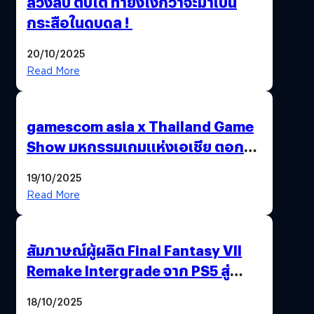
ล้วงลับ ตับไต ทำยังไงกว่าจะมาเป็น
กระสือในดบดล !
20/10/2025
Read More
gamescom asia x Thailand Game
Show มหกรรมเกมแห่งเอเชีย ตอกย้ำ
ไทยสู่ศูนย์กลางเกมภูมิภาค รมว.
19/10/2025
พาณิชย์ร่วมชูความสำเร็จ
Read More
สัมภาษณ์ผู้ผลิต Final Fantasy VII
Remake Intergrade จาก PS5 สู่
Nintendo Switch 2
18/10/2025