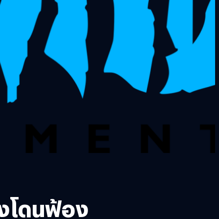
องโดนฟ้อง