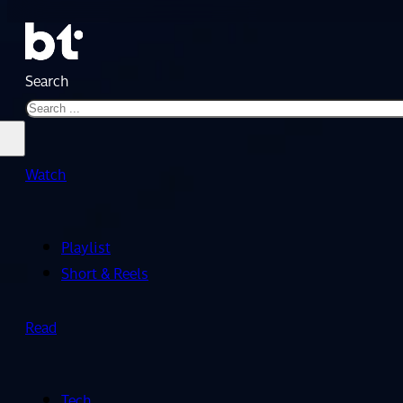
Search
Watch
Playlist
Short & Reels
Read
Tech