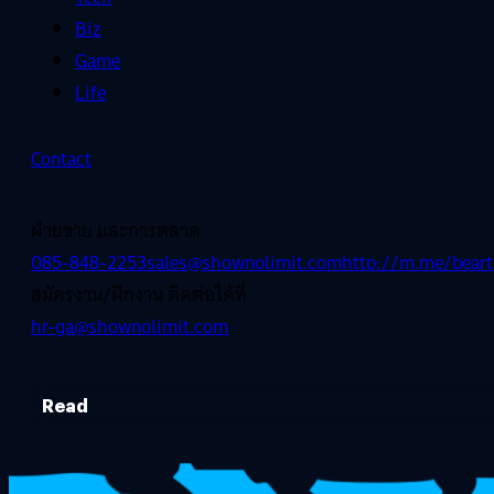
Biz
Game
Life
Contact
ฝ่ายขาย และการตลาด
085-848-2253
sales@shownolimit.com
http://m.me/beart
สมัครงาน/ฝึกงาน ติดต่อได้ที่
hr-ga@shownolimit.com
Read