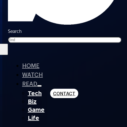
Search
HOME
WATCH
READ
Tech
CONTACT
Biz
Game
Life