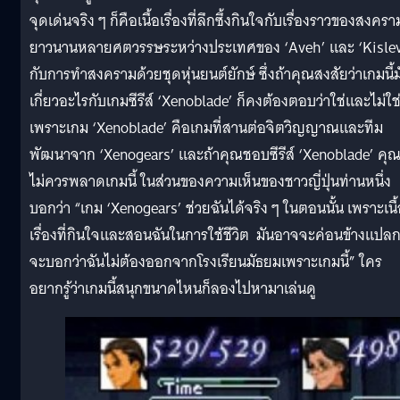
จุดเด่นจริง ๆ ก็คือเนื้อเรื่องที่ลึกซึ้งกินใจกับเรื่องราวของสงคราม
ยาวนานหลายศตวรรษระหว่างประเทศของ ‘Aveh’ และ ‘Kislev
กับการทำสงครามด้วยชุดหุ่นยนต์ยักษ์ ซึ่งถ้าคุณสงสัยว่าเกมนี้ม
เกี่ยวอะไรกับเกมซีรีส์ ‘Xenoblade’ ก็คงต้องตอบว่าใช่และไม่ใช
เพราะเกม ‘Xenoblade’ คือเกมที่สานต่อจิตวิญญาณและทีม
พัฒนาจาก ‘Xenogears’ และถ้าคุณชอบซีรีส์ ‘Xenoblade’ คุณ
ไม่ควรพลาดเกมนี้ ในส่วนของความเห็นของชาวญี่ปุ่นท่านหนึ่ง
บอกว่า “เกม ‘Xenogears’ ช่วยฉันได้จริง ๆ ในตอนนั้น เพราะเนื
เรื่องที่กินใจและสอนฉันในการใช้ชีวิต มันอาจจะค่อนข้างแปลกท
จะบอกว่าฉันไม่ต้องออกจากโรงเรียนมัธยมเพราะเกมนี้” ใคร
อยากรู้ว่าเกมนี้สนุกขนาดไหนก็ลองไปหามาเล่นดู