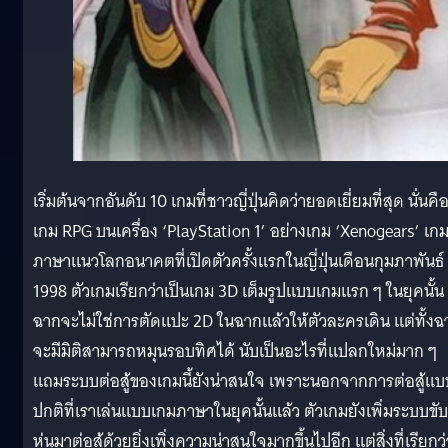
เริ่มต้นจากอันดับ 10 เกมที่ชาวญี่ปุ่นคิดว่ายอดเยี่ยมที่สุด นั่นคื
เกม RPG บนเครื่อง ‘PlayStation 1’ อย่างเกม ‘Xenogears’ เก
ภาษาแนวโลกอนาคตที่เปิดตัวครั้งแรกในญี่ปุ่นเดือนกุมภาพันธ์
1998 ตัวเกมเรียกว่าเป็นเกม 3D เต็มรูปแบบเกมแรก ๆ ในยุคนั้น ท
ฉากจะไม่ใช่การตัดแปะ 2D ในฉากแล้วให้ตัวละครเดิน แต่ทั้งฉ
จะมีมิติสามารถหมุนรอบทิศได้ นับเป็นอะไรที่แปลกใหม่มาก ๆ
แถมระบบต่อสู้ของเกมนี้ยังน่าสนใจ เพราะนอกจากการต่อสู้แบ
ปกติที่เราเล่นแบบเกมภาษาในยุคนั้นแล้ว ตัวเกมยังเพิ่มระบบขับ
หุ่นมาต่อสู้ด้วยยิ่งเพิ่งความน่าสนใจมากขึ้นไปอีก แต่สิ่งที่เรียกว่