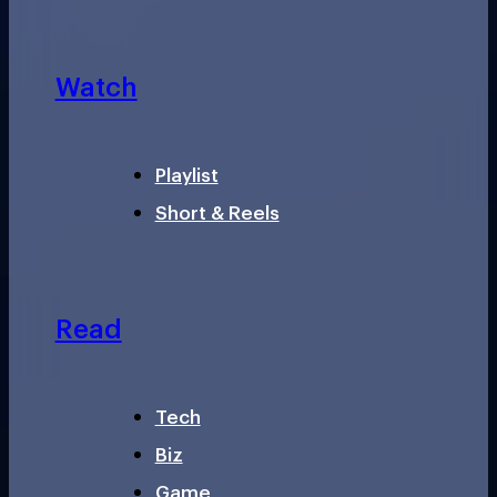
Watch
Playlist
Short & Reels
Read
Tech
Biz
Game