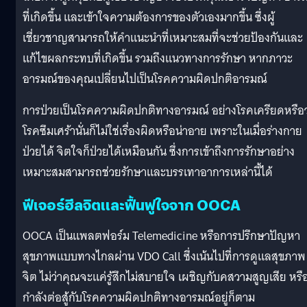
ที่เกิดขึ้น และเข้าใจความต้องการของตัวเองมากขึ้น ซึ่งผู้
เชี่ยวชาญสามารถให้คำแนะนำที่เหมาะสมที่จะช่วยป้องกันและ
แก้ไขผลกระทบที่เกิดขึ้น รวมถึงแนวทางการรักษา หากภาวะ
อารมณ์ของคุณเปลี่ยนไปเป็นโรคความผิดปกติอารมณ์
การป่วยเป็นโรคความผิดปกติทางอารมณ์ อย่างโรคเครียดหรือว
โรคซึมเศร้านั่นก็ไม่ใช่เรื่องผิดหรือน่าอาย เพราะในเมื่อร่างกาย
ป่วยได้ จิตใจก็ป่วยได้เหมือนกัน ซึ่งการเข้าถึงการรักษาอย่าง
เหมาะสมสามารถช่วยรักษาและบรรเทาอาการเหล่านี้ได้
ฟีเจอร์ฮีลจิตและฟื้นฟูใจจาก OOCA
OOCA เป็นแพลตฟอร์ม Telemedicine หรือการปรึกษาปัญหา
สุขภาพแบบทางไกลผ่าน VDO Call ซึ่งเน้นไปที่การดูแลสุขภาพ
จิต ไม่ว่าคุณจะแค่รู้สึกไม่สบายใจ เผชิญกับคสวามสูญเสีย หรื
กำลังต่อสู้กับโรคความผิดปกติทางอารมณ์อยู่ก็ตาม