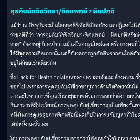
คุยกับนักจิตวิทยา/จิตแพทย์ ≠ ผิดปกติ
แม้ว่า ณ ปัจจุบันจะเป็นโลกยุคดิจิทัลที่เปิดกว้าง แต่ปฏิเสธไม่ได
ว่าอคติที่ว่า “การคุยกับนักจิตวิทยา/จิตแพทย์ = ผิดปกติหรือน่
อาย” ยังคงอยู่กับคนไทย แม้แต่ในคนรุ่นใหม่เอง หรือบางคนที่ไ
ได้มีชุดความคิดแบบนั้น แต่ก็กังวลการถูกตัดสินจากคนใกล้ตัวก
อยู่ไม่น้อยเช่นเดียวกัน
ซึ่ง Hack for Health ขอให้คุณทลายความกลัวและล้างความเชื่อ
ออกไป เพราะการพูดคุยกับผู้เชี่ยวชาญทางด้านจิตวิทยานั้นไม่
ต่างอะไรจากการที่คุณรักษาสุขภาพด้วยการออกกำลังกายหรื
กินอาหารที่มีประโยชน์ การพูดคุยกับผู้เชี่ยวชาญเป็นเพียงขั้น
หนึ่งในการดูแลสุขภาพจิตหรือเป็นสเต็ปในการแก้ปัญหาทั่วไป
เต็ปหนึ่งแค่นั้นเลย
โดยการพูดคุยกับผู้เชี่ยวชาญอาจช่วยให้คุณเข้าใจปัญหา อาร