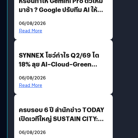
หรือนี่ทำให้ Gemini Pro ตัวใหม่
มาช้า ? Google ปรับทีม AI ให้
Demis Hassabis ลุยพัฒนา
06/08/2026
AGI
Read More
SYNNEX โชว์กำไร Q2/69 โต
18% ลุย AI–Cloud–Green
Energy สร้างฐาน Recurring
06/08/2026
Revenue เร่งเครื่อง New
Read More
Growth Engine พร้อมจ่าย
ปันผล 0.10 บาท/หุ้น
ครบรอบ 6 ปี สำนักข่าว TODAY
เปิดเวทีใหญ่ SUSTAIN CITY:
THE GREEN TRANSITION ถก
06/08/2026
แนวทางปรับตัวสู่เศรษฐกิจสี