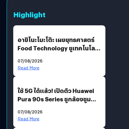
Highlight
อายิโนะโมะโต๊ะ เผยยุทธศาสตร์
Food Technology ชูเทคโนโลยี
“AminoScience” เจาะอินไซต์ผู้
07/08/2026
บริโภคและ B2B
Read More
ใช้ 5G ได้แล้ว! เปิดตัว Huawei
Pura 90s Series ชูกล้องซูม
200 MP ในรุ่นท็อป
07/08/2026
Read More