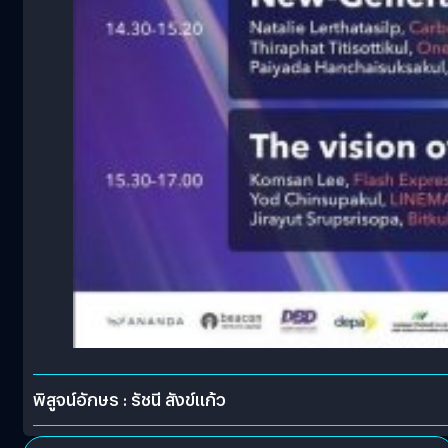
พิสูจน์อักษร : รัชนี สังข์แก้ว