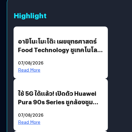
Highlight
อายิโนะโมะโต๊ะ เผยยุทธศาสตร์
Food Technology ชูเทคโนโลยี
“AminoScience” เจาะอินไซต์ผู้
07/08/2026
บริโภคและ B2B
Read More
ใช้ 5G ได้แล้ว! เปิดตัว Huawei
Pura 90s Series ชูกล้องซูม
200 MP ในรุ่นท็อป
07/08/2026
Read More