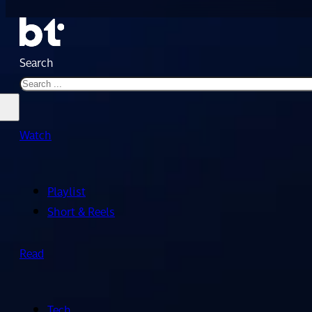
Search
Watch
Playlist
Short & Reels
Read
Tech