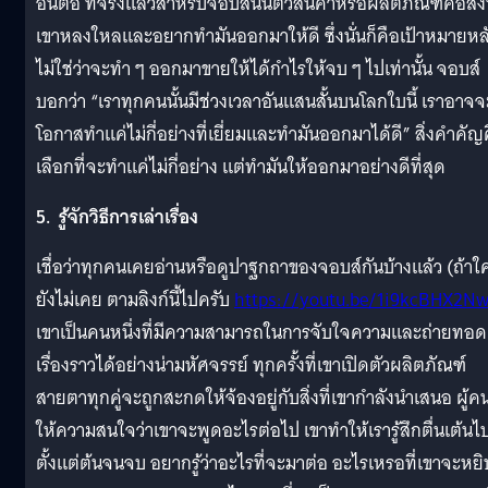
อื่นต่อ ที่จริงแล้วสำหรับจอบส์นั้นตัวสินค้าหรือผลิตภัณฑ์คือสิ่งท
เขาหลงใหลและอยากทำมันออกมาให้ดี ซึ่งนั่นก็คือเป้าหมายหล
ไม่ใช่ว่าจะทำ ๆ ออกมาขายให้ได้กำไรให้จบ ๆ ไปเท่านั้น จอบส์
บอกว่า “เราทุกคนนั้นมีช่วงเวลาอันแสนสั้นบนโลกใบนี้ เราอาจจ
โอกาสทำแค่ไม่กี่อย่างที่เยี่ยมและทำมันออกมาได้ดี” สิ่งคำคัญ
เลือกที่จะทำแค่ไม่กี่อย่าง แต่ทำมันให้ออกมาอย่างดีที่สุด
5. รู้จักวิธีการเล่าเรื่อง
เชื่อว่าทุกคนเคยอ่านหรือดูปาฐกถาของจอบส์กันบ้างแล้ว (ถ้าใ
ยังไม่เคย ตามลิงก์นี้ไปครับ
https://youtu.be/1i9kcBHX2N
เขาเป็นคนหนึ่งที่มีความสามารถในการจับใจความและถ่ายทอด
เรื่องราวได้อย่างน่ามหัศจรรย์ ทุกครั้งที่เขาเปิดตัวผลิตภัณฑ์
สายตาทุกคู่จะถูกสะกดให้จ้องอยู่กับสิ่งที่เขากำลังนำเสนอ ผู้ค
ให้ความสนใจว่าเขาจะพูดอะไรต่อไป เขาทำให้เรารู้สึกตื่นเต้นไ
ตั้งแต่ต้นจนจบ อยากรู้ว่าอะไรที่จะมาต่อ อะไรเหรอที่เขาจะหยิ