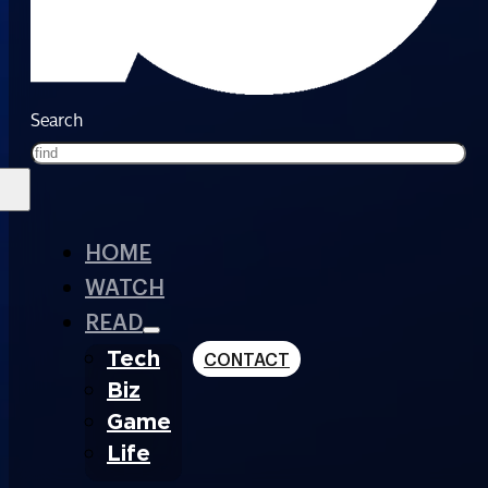
Search
HOME
WATCH
READ
Tech
CONTACT
Biz
Game
Life