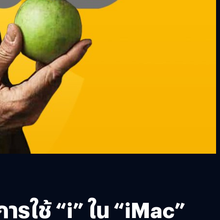
การใช้ “i” ใน “iMac”