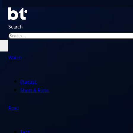
Search
Watch
Playlist
Short & Reels
Read
Tech