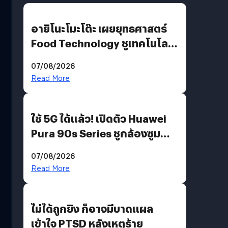
อายิโนะโมะโต๊ะ เผยยุทธศาสตร์
Food Technology ชูเทคโนโลยี
“AminoScience” เจาะอินไซต์ผู้
07/08/2026
บริโภคและ B2B
Read More
ใช้ 5G ได้แล้ว! เปิดตัว Huawei
Pura 90s Series ชูกล้องซูม
200 MP ในรุ่นท็อป
07/08/2026
Read More
ไม่ได้ถูกยิง ก็อาจมีบาดแผล
เข้าใจ PTSD หลังเหตุร้าย