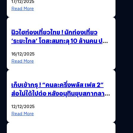
17/12/2025
Read More
นิวไฮท่องเที่ยวไทย ! นักท่องเที่ยว
‘ระยะไกล’ โตสะสมทะลุ 10 ล้านคน ปลุก
เศรษฐกิจคึกคัก คาดปี 69 พุ่งกว่า
16/12/2025
11.66 ล้านคน
Read More
เก็บเข้ากรุ ! “คนละครึ่งพลัส เฟส 2”
ส่อไม่ได้ไปต่อ หลังอนุทินยุบสภากลาย
เป็น “รัฐบาลรักษาการ” สรุปอีกครั้ง
12/12/2025
15 ธ.ค. นี้
Read More