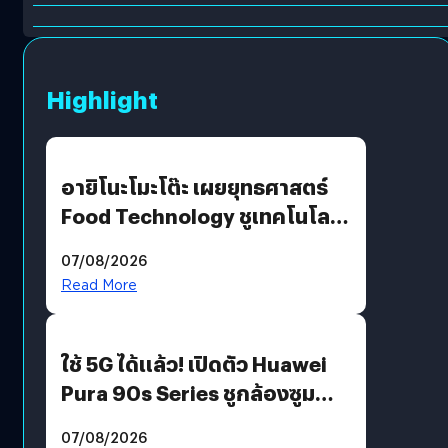
Highlight
อายิโนะโมะโต๊ะ เผยยุทธศาสตร์
Food Technology ชูเทคโนโลยี
“AminoScience” เจาะอินไซต์ผู้
07/08/2026
บริโภคและ B2B
Read More
ใช้ 5G ได้แล้ว! เปิดตัว Huawei
Pura 90s Series ชูกล้องซูม
200 MP ในรุ่นท็อป
07/08/2026