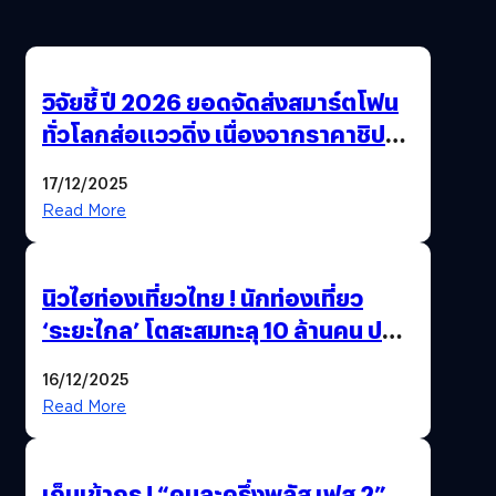
วิจัยชี้ ปี 2026 ยอดจัดส่งสมาร์ตโฟน
ทั่วโลกส่อแววดิ่ง เนื่องจากราคาชิป
พุ่งสูง
17/12/2025
Read More
นิวไฮท่องเที่ยวไทย ! นักท่องเที่ยว
‘ระยะไกล’ โตสะสมทะลุ 10 ล้านคน ปลุก
เศรษฐกิจคึกคัก คาดปี 69 พุ่งกว่า
16/12/2025
11.66 ล้านคน
Read More
เก็บเข้ากรุ ! “คนละครึ่งพลัส เฟส 2”