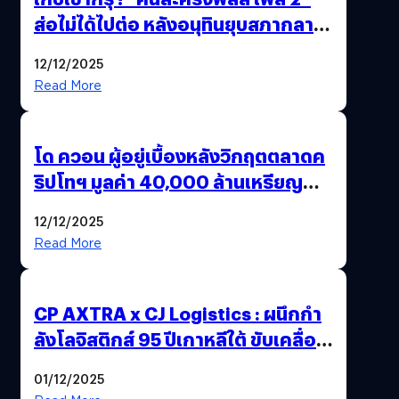
ส่อไม่ได้ไปต่อ หลังอนุทินยุบสภากลาย
เป็น “รัฐบาลรักษาการ” สรุปอีกครั้ง
12/12/2025
15 ธ.ค. นี้
Read More
โด ควอน ผู้อยู่เบื้องหลังวิกฤตตลาดค
ริปโทฯ มูลค่า 40,000 ล้านเหรียญ
สหรัฐฯ ถูกตัดสินจำคุก 15 ปี
12/12/2025
Read More
CP AXTRA x CJ Logistics : ผนึกกำ
ลังโลจิสติกส์ 95 ปีเกาหลีใต้ ขับเคลื่อน
อีคอมเมิร์ซไทย
01/12/2025