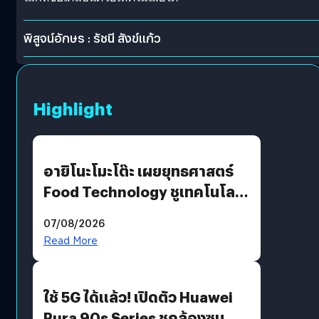
พิสูจน์อักษร : รัชนี สังข์แก้ว
Highlight
อายิโนะโมะโต๊ะ เผยยุทธศาสตร์
Food Technology ชูเทคโนโลยี
“AminoScience” เจาะอินไซต์ผู้
07/08/2026
บริโภคและ B2B
Read More
ใช้ 5G ได้แล้ว! เปิดตัว Huawei
Pura 90s Series ชูกล้องซูม