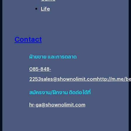
Life
Contact
ฝ่ายขาย และการตลาด
085-848-
2253
sales@shownolimit.com
http://m.me/be
สมัครงาน/ฝึกงาน ติดต่อได้ที่
hr-ga@shownolimit.com