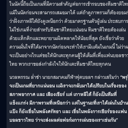
ในนัดนี้ถือเป็นเกมที่มีความสำคัญต่อการเข้ารอบของทีมชาติไท
แม้ในนัดก่อนจะสามารถเสมอมาได้ แต่ถ้าดูภาพรวมก็ต้องยอมร
ว่าฝั่งเกาหลีใต้ยังดูเหนือกว่า ด้วยมาตรฐานตัวผู้เล่น ประสบกา
ไม่ใช่เกมที่ง่ายสำหรับทีมชาติไทยแน่นอน ทีมชาติไทยต้องเล่น
ด้วยแท็กติกและพยายามผิดพลาดให้น้อยที่สุด ยังเชื่อว่าด้วย
ความมั่นใจที่ได้มาจากนัดก่อนจะทำให้เรามีแต้มในเกมนี้ ไม่ว่า
จะเป็นอย่างไรแต่ขอให้นักเตะทุกคนสู้ให้เต็มที่เพื่อแฟนบอลชา
ไทย พวกเราขอส่งกำลังใจให้นักเตะทีมชาติไทยทุกคน
นวลพรรณ ล่ำซำ นายกสมาคมกีฬาฟุตบอลฯ กล่าวเสริมว่า
“พรุ่
จะเป็นเกมที่ยากแน่นอน แม้เราจะกลับมาได้เปรียบในเรื่องของ
สภาพอากาศ และ เสียงเชียร์ แต่ เกาหลีใต้ ก็ยังเป็นทีมที่
แข็งแกร่ง มีภาพรวมที่เหนือกว่า แต่ในฐานะที่เราได้เล่นในบ้าน
แป้ง ก็ยังเชื่อในพลังศรัทธา และ เชื่อในพลังการเชียร์ของแฟน
บอลชาวไทย ว่าจะส่งผลต่อฟอร์มการเล่นของเราเช่นกัน”