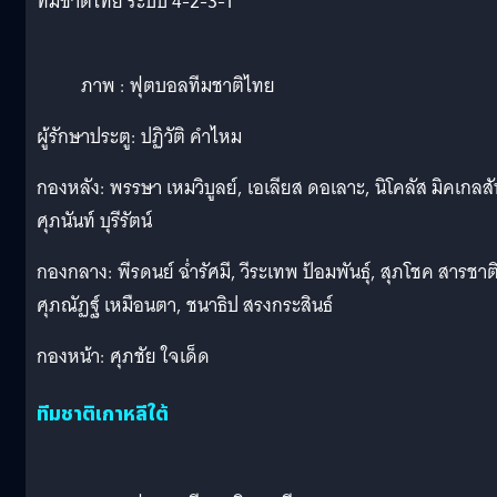
ทีมชาติไทย ระบบ 4-2-3-1
ภาพ : ฟุตบอลทีมชาติไทย
ผู้รักษาประตู: ปฏิวัติ คำไหม
กองหลัง: พรรษา เหมวิบูลย์, เอเลียส ดอเลาะ, นิโคลัส มิคเกลสั
ศุภนันท์ บุรีรัตน์
กองกลาง: พีรดนย์ ฉ่ำรัศมี, วีระเทพ ป้อมพันธุ์, สุภโชค สารชาต
ศุภณัฏฐ์ เหมือนตา, ชนาธิป สรงกระสินธ์
กองหน้า: ศุภชัย ใจเด็ด
ทีมชาติเกาหลีใต้