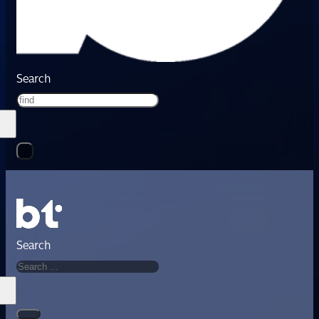
Search
Search