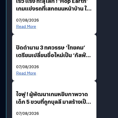
เร็ว แรง ทะลุโลก ! ‘Hop Earth’
เกมแข่งรถที่เสกถนนหน้าบ้าน ให้
เป็นสนามแข่ง
07/08/2026
Read More
ปิดตำนาน 3 ทศวรรษ ‘ไทยคม’
เตรียมเปลี่ยนชื่อใหม่เป็น ‘กัลฟ์
สเปซ เทคโนโลยี’ ลุยธุรกิจ
07/08/2026
อวกาศเต็มสูบ
Read More
ใจฟู ! ผู้พัฒนาเกมหยิบภาพวาด
เด็ก 5 ขวบที่ถูกบุลลี มาสร้างเป็น
มอนสเตอร์ในเกม
07/08/2026