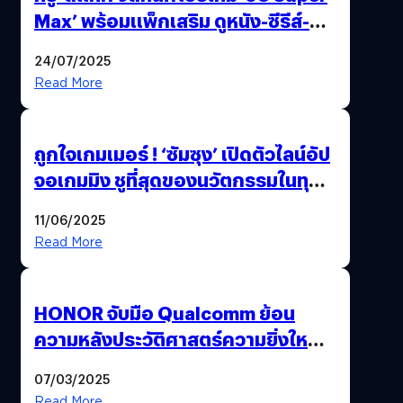
Max’ พร้อมแพ็กเสริม ดูหนัง-ซีรีส์-
กีฬากันฉ่ำ ๆ คุ้มกว่าจ่ายตรง !
24/07/2025
Read More
ถูกใจเกมเมอร์ ! ‘ซัมซุง’ เปิดตัวไลน์อัป
จอเกมมิง ชูที่สุดของนวัตกรรมในทุก
ด้าน พร้อมรุกหนักบุกตลาดเกมเต็มสูบ
11/06/2025
Read More
HONOR จับมือ Qualcomm ย้อน
ความหลังประวัติศาสตร์ความยิ่งใหญ่
115 ปี ‘แมนเชสเตอร์ ยูไนเต็ด’
07/03/2025
Read More