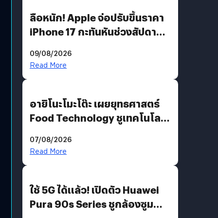
ลือหนัก! Apple จ่อปรับขึ้นราคา
iPhone 17 กะทันหันช่วงสัปดาห์ที่
10 สิงหาคมนี้
09/08/2026
Read More
อายิโนะโมะโต๊ะ เผยยุทธศาสตร์
Food Technology ชูเทคโนโลยี
“AminoScience” เจาะอินไซต์ผู้
07/08/2026
บริโภคและ B2B
Read More
ใช้ 5G ได้แล้ว! เปิดตัว Huawei
Pura 90s Series ชูกล้องซูม
200 MP ในรุ่นท็อป