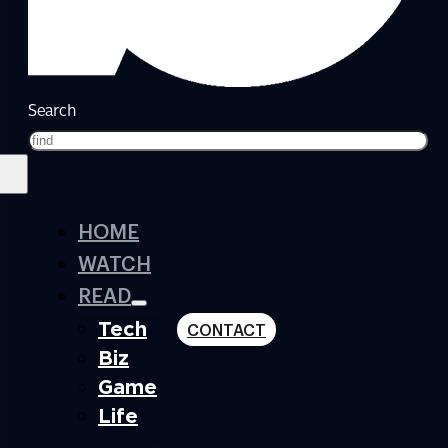
Search
HOME
WATCH
READ
Tech
CONTACT
Biz
Game
Life