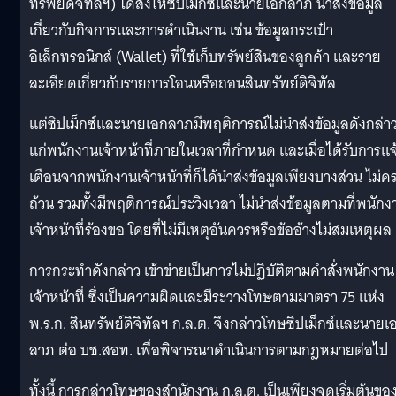
ทรัพย์ดิจิทัลฯ) ได้สั่งให้ซิปเม็กซ์และนายเอกลาภ นำส่งข้อมูล
เกี่ยวกับกิจการและการดำเนินงาน เช่น ข้อมูลกระเป๋า
อิเล็กทรอนิกส์ (Wallet) ที่ใช้เก็บทรัพย์สินของลูกค้า และราย
ละเอียดเกี่ยวกับรายการโอนหรือถอนสินทรัพย์ดิจิทัล
แต่ซิปเม็กซ์และนายเอกลาภมีพฤติการณ์ไม่นำส่งข้อมูลดังกล่า
แก่พนักงานเจ้าหน้าที่ภายในเวลาที่กำหนด และเมื่อได้รับการแจ
เตือนจากพนักงานเจ้าหน้าที่ก็ได้นำส่งข้อมูลเพียงบางส่วน ไม่ค
ถ้วน รวมทั้งมีพฤติการณ์ประวิงเวลา ไม่นำส่งข้อมูลตามที่พนักง
เจ้าหน้าที่ร้องขอ โดยที่ไม่มีเหตุอันควรหรือข้ออ้างไม่สมเหตุผล
การกระทำดังกล่าว เข้าข่ายเป็นการไม่ปฏิบัติตามคำสั่งพนักงาน
เจ้าหน้าที่ ซึ่งเป็นความผิดและมีระวางโทษตามมาตรา 75 แห่ง
พ.ร.ก. สินทรัพย์ดิจิทัลฯ ก.ล.ต. จึงกล่าวโทษซิปเม็กซ์และนายเ
ลาภ ต่อ บช.สอท. เพื่อพิจารณาดำเนินการตามกฎหมายต่อไป
ทั้งนี้ การกล่าวโทษของสำนักงาน ก.ล.ต. เป็นเพียงจุดเริ่มต้นขอ