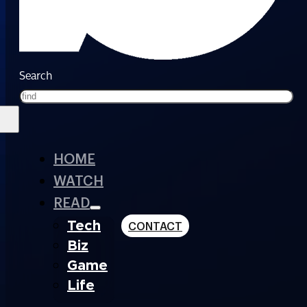
Search
HOME
WATCH
READ
Tech
CONTACT
Biz
Game
Life