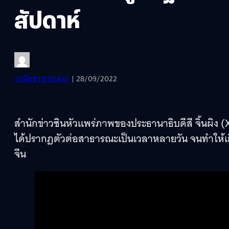
สัปดาห์
วาณิชชา สายเสมา
| 28/09/2022
สำนักข่าวซินหัวแพร่ภาพของประธานาธิบดีสี จิ้นผิง (Xi
ได้ปรากฎตัวต่อสาธารณะเป็นเวลาหลายวัน จนทำให้เก
จีน