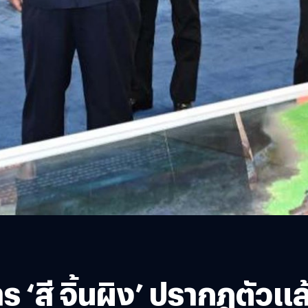
 ‘สี จิ้นผิง’ ปรากฎตัวแ