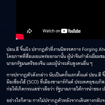
ปธน.สี จิ้นผิง ปรากฎตัวที่งานนิทรรศการ Forging Ah
โดยภาพที่สื่อเผยแพร่ออกมานั้น ผู้นำจีนกำลังเยี่ยมช
นายกรัฐมนตรีของจีน และผู้นำระดับสูงคนอื่น ๆ
การปรากฎตัวดังกล่าว นับเป็นครั้งแรกตั้งแต่ ปธน.ส
มือเซี่ยงไฮ้ (SCO) ที่เมืองซามาร์กันต์ ประเทศอุซเบกิ
ก่อให้เกิดกระแสข่าวลือว่า รัฐบาลภายใต้การนำของ ปธน
อย่างไรก็ตาม การไม่ปรากฎตัวหลังจากเดินทางกลับจาก