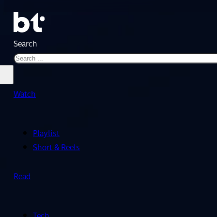
Search
Watch
Playlist
Short & Reels
Read
Tech