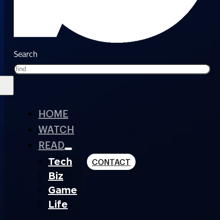
Search
HOME
WATCH
READ
Tech
CONTACT
Biz
Game
Life