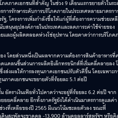
บริโภคภาคเอกชนที่สำคัญ ในช่วง 9 เดือนแรกขยายตัวในระ
ินมาตรการรักษาระดับการบริโภคภายในประเทศหลายมาตรกา
งรัฐ, โครงการเพิ่มกำลังซื้อให้แก่ผู้ที่ต้องการความช่วยเหล
รสนับสนุนอุปสงค์ภายในประเทศและลดภาระค่าใช้จ่ายของ
ยย่อยและผู้ผลิตตลอดห่วงโซ่อุปทาน โดยคาดว่าการบริโภค
นื่อง โดยส่วนหนึ่งเป็นผลจากความต้องการสินค้าอาหารที
าดแคลนชิ้นส่วนการผลิตอิเล็กทรอนิกส์ที่เริ่มคลี่คลายลง 
ี ซึ่งส่งผลให้การลงทุนภาคเอกชนปรับตัวดีขึ้น โดยเฉพาะก
ุนภาคเอกชนจะขยายตัวที่ร้อยละ 5.1 ต่อปี
ัตราเงินเฟ้อทั่วไปคาดว่าจะอยู่ที่ร้อยละ 6.2 ต่อปี จาก
อยคลี่คลาย อีกทั้งภาครัฐยังได้ดำเนินมาตรการดูแลค่า
่วงที่เหลือของปี 2565 มีแนวโน้มชะลอตัวลง ขณะที่
ดินสะพัดจะขาดดุล -13,900 ล้านดอลลาร์สหรัฐฯ หรือคิ