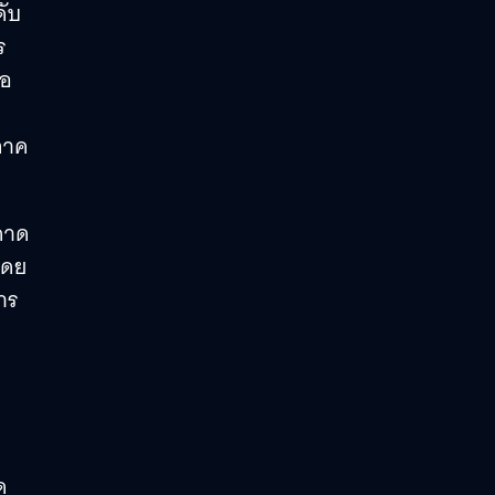
ดับ
ร
ือ
ภาค
่คาด
โดย
าร
ด