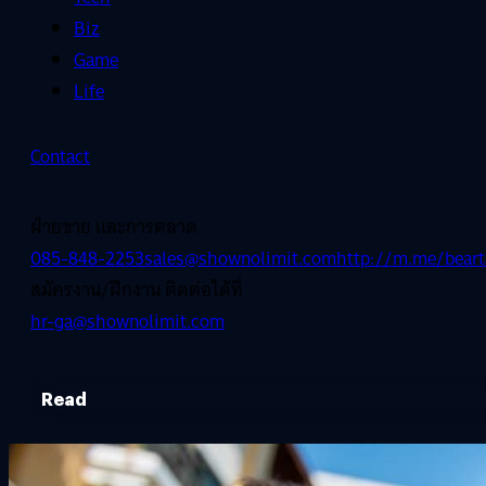
Biz
Game
Life
Contact
ฝ่ายขาย และการตลาด
085-848-2253
sales@shownolimit.com
http://m.me/beart
สมัครงาน/ฝึกงาน ติดต่อได้ที่
hr-ga@shownolimit.com
Read