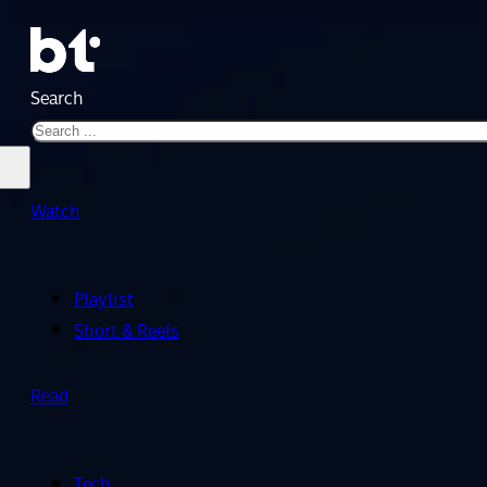
Search
Watch
Playlist
Short & Reels
Read
Tech