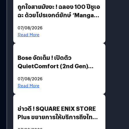
ถูกใจสายมังงะ ! ฉลอง 100 ปีชูเอ
ฉะ ด้วยโปรเจกต์ยักษ์ ‘Manga
Million’ เปิดให้อ่านฟรี 1 ล้านหน้า
07/08/2026
มีภาษาไทยด้วย
Read More
Bose จัดเต็ม ! เปิดตัว
QuietComfort (2nd Gen)
ฟีเจอร์ใหม่เพียบ แต่ราคาเดิม
07/08/2026
Read More
ข่าวดี ! SQUARE ENIX STORE
Plus ขยายการให้บริการถึงไทย
แล้ว ซื้อสินค้าลิขสิทธิ์แท้ได้