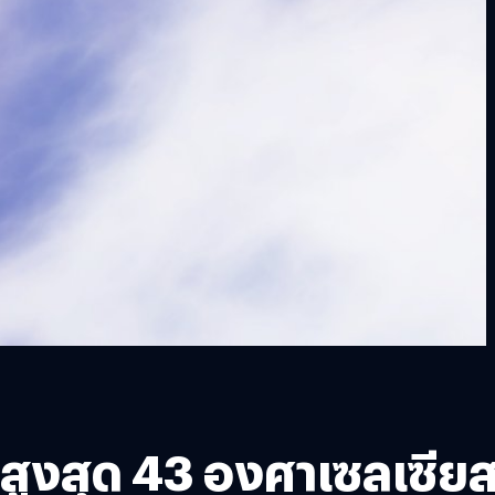
ูมิสูงสุด 43 องศาเซลเซีย