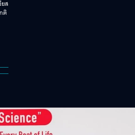
ซียส
กติ