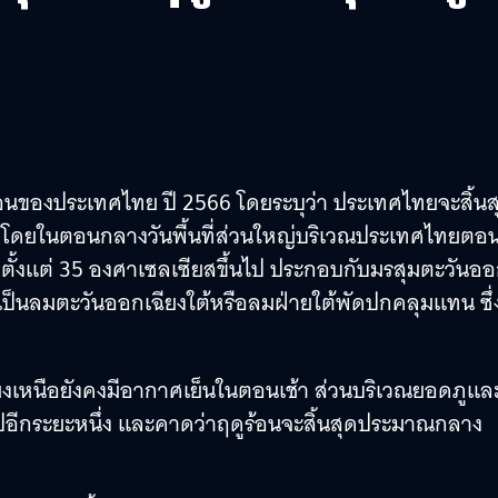
ูร้อนของประเทศไทย ปี 2566 โดยระบุว่า ประเทศไทยจะสิ้นส
2566 โดยในตอนกลางวันพื้นที่ส่วนใหญ่บริเวณประเทศไทยต
ุดตั้งแต่ 35 องศาเซลเซียสขึ้นไป ประกอบกับมรสุมตะวันอ
เป็นลมตะวันออกเฉียงใต้หรือลมฝ่ายใต้พัดปกคลุมแทน ซึ่
งเหนือยังคงมีอากาศเย็นในตอนเช้า ส่วนบริเวณยอดภูแล
อีกระยะหนึ่ง และคาดว่าฤดูร้อนจะสิ้นสุดประมาณกลาง