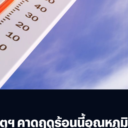
อุตุฯ คาดฤดูร้อนนี้อุณหภ