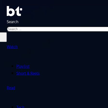
Search
Watch
Playlist
Short & Reels
Read
Tech