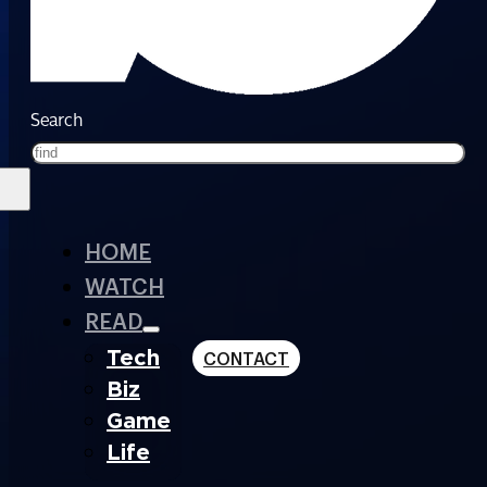
Search
HOME
WATCH
READ
Tech
CONTACT
Biz
Game
Life