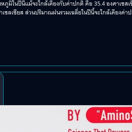
หภูมิในปีนี้แม้จะใกล้เคียงกับค่าปกติ คือ 35.4 องศาเซสเ
ศาเซลเซียส ส่วนปริมาณฝนรวมเฉลี่ยในปีนี้จะใกล้เคียงค่าป