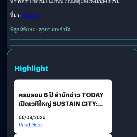
ที่การคว่ำบาตรเมียนมานั้น เป็นเหตุผลเรื่องมนุษยธรรม
ที่มา :
Reuters
พิสูจน์อักษร : สุชยา เกษจำรัส
Highlight
ครบรอบ 6 ปี สำนักข่าว TODAY
เปิดเวทีใหญ่ SUSTAIN CITY:
THE GREEN TRANSITION ถก
06/08/2026
แนวทางปรับตัวสู่เศรษฐกิจสี
Read More
เขียวอย่างยั่งยืน