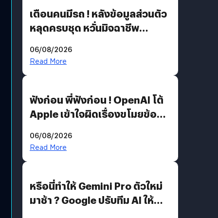
เตือนคนมีรถ ! หลังข้อมูลส่วนตัว
หลุดครบชุด หวั่นมิจฉาชีพ
สวมรอย ล่าสุดพบแล้วเกิดจาก
06/08/2026
รหัสผ่านหลุด ไม่ใช่แฮกเกอร์
Read More
ฟังก่อน พี่ฟังก่อน ! OpenAI โต้
Apple เข้าใจผิดเรื่องขโมยข้อมูล
อีกฝั่งไม่ตอบโต้ แต่ฟ้องต่อ
06/08/2026
Read More
หรือนี่ทำให้ Gemini Pro ตัวใหม่
มาช้า ? Google ปรับทีม AI ให้
Demis Hassabis ลุยพัฒนา