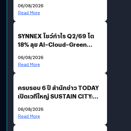
Demis Hassabis ลุยพัฒนา
06/08/2026
AGI
Read More
SYNNEX โชว์กำไร Q2/69 โต
18% ลุย AI–Cloud–Green
Energy สร้างฐาน Recurring
06/08/2026
Revenue เร่งเครื่อง New
Read More
Growth Engine พร้อมจ่าย
ปันผล 0.10 บาท/หุ้น
ครบรอบ 6 ปี สำนักข่าว TODAY
เปิดเวทีใหญ่ SUSTAIN CITY:
THE GREEN TRANSITION ถก
06/08/2026
แนวทางปรับตัวสู่เศรษฐกิจสี
Read More
เขียวอย่างยั่งยืน