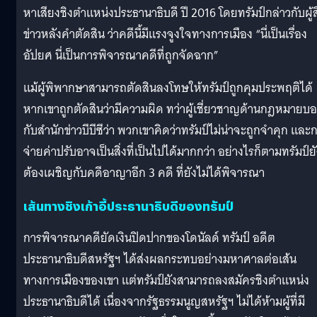
หาเสียงชิงตำแหน่งประธานาธิบดี ปี 2016 โดยทรัมป์กล่าวกับผู้ส
ข่าวหลังคำตัดสิน ว่าคดีนี้มีแรงจูงใจทางการเมือง “นี่เป็นเรื่อง
อัปยศ นี่เป็นการพิจารณาคดีที่ถูกจัดฉาก”
แม้ผู้พิพากษาสามารถตัดสินลงโทษให้ทรัมป์ถูกคุมประพฤติได้
หากเขาถูกตัดสินว่ามีความผิด ทว่าผู้เชี่ยวชาญด้านกฎหมายบ
กับสำนักข่าวบีบีซีว่า พวกเขาคิดว่าทรัมป์ไม่น่าจะถูกจำคุก และ
จ่ายค่าปรับอาจเป็นสิ่งที่เป็นไปได้มากกว่า อย่างไรก็ตามทรัมป์ย
ต้องเผชิญกับคดีอาญาอีก 3 คดี ที่ยังไม่ได้พิจารณา
เส้นทางชิงเก้าอี้ประธานาธิบดีของทรัมป์
การพิจารณาคดียัดเงินปิดปากของโดนัลด์ ทรัมป์ อดีต
ประธานาธิบดีสหรัฐฯ ได้ส่งผลกระทบอย่างมหาศาลต่อเส้น
ทางการเมืองของเขา แต่ทรัมป์ยังสามารถลงสมัครชิงตำแหน่ง
ประธานาธิบดีได้ เนื่องจากรัฐธรรมนูญสหรัฐฯ ไม่ได้ห้ามผู้ที่มี