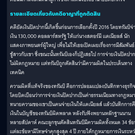
รายละเอียดเกี่ยวกับคดีอาญาที่ถูกตัดสิน
คดียัดเงินปิดปากนี้เกิดขึ้นก่อนการเลือกตั้งปี 2016 โดยทรัมป์จ่
เงิน 130,000 ดอลลาร์สหรัฐ ให้แก่นางสตอร์มี แดเนียลส์ นัก
แสดงภาพยนตร์ผู้ใหญ่ เพื่อไม่ให้เธอเปิดเผยเรื่องการมีสัมพันธ์
ชู้สาวกับเขา ซึ่งขณะนั้นทรัมป์เองก็ปฏิเสธไป การจ่ายเงินปิดปา
ไม่ผิดกฎหมาย แต่ทรัมป์ถูกตัดสินว่ามีความผิดในประเด็นทาง
เทคนิค
ความผิดที่แท้จริงของทรัมป์ คือการปลอมแปลงบันทึกทางธุรกิ
โดยบิดเบือนว่าการจ่ายเงินปิดปากเป็นค่าธรรมเนียมทางกฎหม
ทนายความของเขาเป็นคนจ่ายเงินให้แดเนียลส์ แล้วบันทึกการค
เงินในบัญชีของทรัมป์ผิดพลาด หลังรับฟังพยานหลักฐานนาน
หลายสัปดาห์ คณะลูกขุนตัดสินทรัมป์มีความผิดทั้งหมด 34 ข้
แต่ละข้อหามีโทษจำคุกสูงสุด 4 ปี ภายใต้กฎหมายการเงินระหว