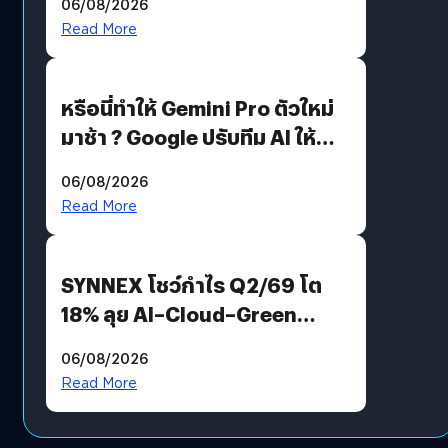
06/08/2026
Read More
หรือนี่ทำให้ Gemini Pro ตัวใหม่
มาช้า ? Google ปรับทีม AI ให้
Demis Hassabis ลุยพัฒนา
06/08/2026
AGI
Read More
SYNNEX โชว์กำไร Q2/69 โต
18% ลุย AI–Cloud–Green
Energy สร้างฐาน Recurring
06/08/2026
Revenue เร่งเครื่อง New
Read More
Growth Engine พร้อมจ่าย
ปันผล 0.10 บาท/หุ้น