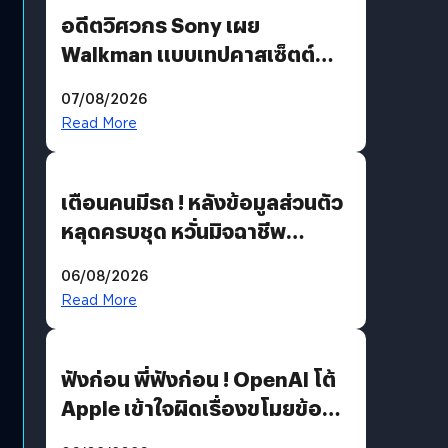
อดีตวิศวกร Sony เผย
Walkman แบบเทปคาสเซ็ตต์
ไม่มีทางกลับมาผลิตได้อีกแล้ว
07/08/2026
Read More
เตือนคนมีรถ ! หลังข้อมูลส่วนตัว
หลุดครบชุด หวั่นมิจฉาชีพ
สวมรอย ล่าสุดพบแล้วเกิดจาก
06/08/2026
รหัสผ่านหลุด ไม่ใช่แฮกเกอร์
Read More
ฟังก่อน พี่ฟังก่อน ! OpenAI โต้
Apple เข้าใจผิดเรื่องขโมยข้อมูล
อีกฝั่งไม่ตอบโต้ แต่ฟ้องต่อ