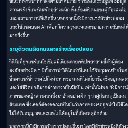
ขณะที่เจ้าหน้าที่กำลังตามล่าคนร้าย ข่าวลือและข้อมูลที่ไม่มีมูล
ความจริงก็แพร่สะพัดอย่างหนัก ทั้งเรื่องตัวตนของผู้ต้องสงสัย
และสถานการณ์ที่เกิดขึ้น นอกจากนี้ยังมีการแชร์หัวข่าวปลอม
และใช้แชตบอต AI เพื่อทวีความรุนแรงและขยายความสับสนให
มากยิ่งขึ้น”
ระบุตัวตนผิดคนและสร้างเรื่องปลอม
วิดีโอที่ถูกแชร์บนโซเชียลมีเดียหลายคลิปพยายามชี้ตัวผู้ต้อง
สงสัยอย่างผิด ๆ มีทั้งการนำวิดีโอเก่าที่เคยใช้จับกุมคนร้ายในค
อื่นมาแชร์ซ้ำ รวมไปถึงนำภาพของคนที่ไม่เกี่ยวข้องซึ่งอยู่คนละร
และใช้ชีวิตปกติมากล่าวหาว่าเป็นมือปืน เท่านั้นไม่พอ ยังมีการ
ภาพของหญิงสาวคนหนึ่งมาอ้างอย่างผิด ๆ ว่าผู้ก่อเหตุเป็นคน
ข้ามเพศ ซึ่งเธอก็ต้องออกมายืนยันว่าภาพของเธอถูกนำไปใช้โ
ไม่ได้รับอนุญาตและเธอไม่ได้อยู่ในที่เกิดเหตุอีกด้วย
นอกจากนี้ยังมีการสร้างข่าวปลอมขึ้นมา โดยมีหัวข่าวหนึ่งที่อ้างว