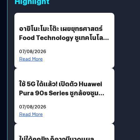
Highlight
อายิโนะโมะโต๊ะ เผยยุทธศาสตร์
Food Technology ชูเทคโนโลยี
“AminoScience” เจาะอินไซต์ผู้
07/08/2026
บริโภคและ B2B
Read More
ใช้ 5G ได้แล้ว! เปิดตัว Huawei
Pura 90s Series ชูกล้องซูม
200 MP ในรุ่นท็อป
07/08/2026
Read More
ไม่ได้ถูกยิง ก็อาจมีบาดแผล