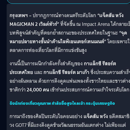
กรุงเทพฯ –
ปรากฏการณ์ทางดนตรีระดับโลก
“แจ็คสัน หวัง
MAGICMAN 2 เวิลด์ทัวร์”
ที่จัดขึ้น ณ Impact Arena ได้กลายเ
บทพิสูจน์สำคัญที่ตอกย้ำสถานะของประเทศไทยในฐานะ
“จุด
หมายปลายทางชั้นนำด้านไลฟ์เอนเตอร์เทนเมนต์”
โดยเฉพาะใ
ตลาดการท่องเที่ยวโลกที่มีการแข่งขันสูง
งานนี้เป็นการผนึกกำลังครั้งสำคัญของ
กาแล็กซี รีสอร์ต
ประเทศไทย
และ
กาแล็กซี รีสอร์ต มาเก๊า
ซึ่งประสบความสำเร็
อย่างล้นหลาม ด้วยการดึงดูดแฟนเพลงทั้งชาวไทยและชาวต่า
ชาติกว่า
24,000 คน
เข้าร่วมประสบการณ์ความเร้าใจระดับโลก
ดึงนักท่องเที่ยวคุณภาพ กำลังซื้อสูงไหลเข้า กระตุ้นเศรษฐกิจ
การมาถึงของศิลปินระดับไอคอนอย่าง
แจ็คสัน หวัง
อดีตสมาชิ
วง GOT7 ที่มีแรงดึงดูดข้ามวัฒนธรรมอันแตกต่าง ไม่เพียงแต่