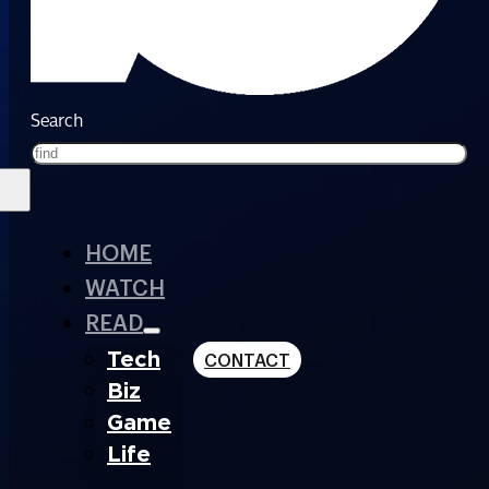
Search
HOME
WATCH
READ
Tech
CONTACT
Biz
Game
Life