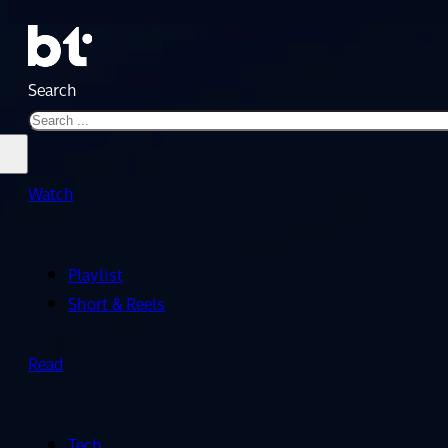
Search
Watch
Playlist
Short & Reels
Read
Tech