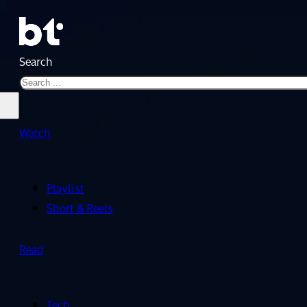
Search
Watch
Playlist
Short & Reels
Read
Tech