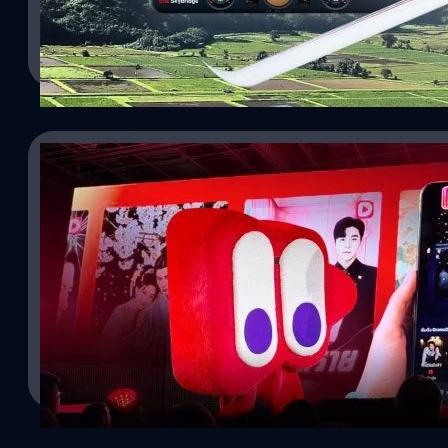
ประวัติศาสตร์ใน “ปฏิบัติการอากาศยานไร้คนขับทางการแพทย์ (Drone
แอปพลิเคชัน 'Garmin Connect' ดังนี้ การติดตามสุขภาพ : วัดอัตราก
พระเจ้าอยู่หัว เนื่องในโอกาสวันเฉลิมพระชนมพรรษา 28 กรกฎาคม 256
รัตนาภรณ์ ศรีนวลจันทร์
| 20 days ago
ร่างกาย (Body Battery), วัดระดับความเครียด, ปริมาณออกซิเจนในเล
สนามกีฬาพญาผานอง อำเภอปัว จังหวัดน่าน เมื่อวันที่ 16 กรกฎาคมที่ผ
ครั้งสำคัญระหว่าง กระทรวงสาธารณสุข และ บริษัท ทรู คอร์ปอเรชั่น จ
Read More
ระดับประเทศอย่างสำนักงานการบินพลเรือนแห่งประเทศไทย (CAAT), ส
การบินแห่งประเทศไทย (AEROTHAI) เพื่อปูทางสู่การปฏิรูประบบโลจิ
ทำไมต้องเริ่มที่ อำเภอปัว จังหวัดน่าน อุปสรรคทางภูมิศาสตร์ที่เทคโน
ได้รับเลือกให้เป็นพื้นที่คิกออฟปฏิบัติการจริงครั้งแรก เนื่องจากสภา
17/07/2026
ล้อมด้วยภูเขาสูงชัน เส้นทางสัญจรทางบกคดเคี้ยวเลาะตามไหล่เขาและหน้
นี้จะมีความเสี่ยงสูงจากดินสไลด์ น้ำป่าไหลหลาก หรือฝนตกหนักจนท
เปิดบทใหม่ของ TrueID เปิดตัว “ตาตั้ง” แพลตฟอร์มซ
อย่างสมบูรณ์ การนำส่งยา เวชภัณฑ์ หรือแม้แต่การส่งสิ่งส่งตรวจทางห
ที่สุด
ทุกวันนี้หลายคนใช้เวลาดูคอนเทนต์ผ่านมือถือมากขึ้น ไม่ว่าจะเป็นคลิปสั้น
ไม่นาน ทำให้ "ซีรีส์แนวตั้ง" กลายเป็นรูปแบบความบันเทิงที่เติบโตอย
TrueID เปิดตัว "ตาตั้ง" แพลตฟอร์มรวมซีรีส์แนวตั้ง พร้อมประกาศจั
แนวตั้งระดับโลก เพื่อรวบรวมคอนเทนต์จากต่างประเทศ และผลักดันการสร้
คนดูเปลี่ยน วิธีดูคอนเทนต์ก็เปลี่ยนตาม ภายในงานเปิดตัว TrueID ระบุว
Worawalan
| 20 days ago
เหมือนเมื่อก่อนอีกแล้ว แต่หันมาดูผ่านมือถือมากขึ้น และต้องการคอนเทนต
ได้ประกาศวิสัยทัศน์ใหม่ในการพัฒนาแพลตฟอร์มให้เป็นมากกว่าแอปฯ ดูหนั
Read More
คอนเทนต์ บริการ และครีเอเตอร์ไว้ในที่เดียว พร้อมเปิดโอกาสให้พัน
สร้างผลงานร่วมกันได้มากขึ้น "ตาตั้ง" รวมซีรีส์แนวตั้งไว้ในที่เดียว ไฮไ