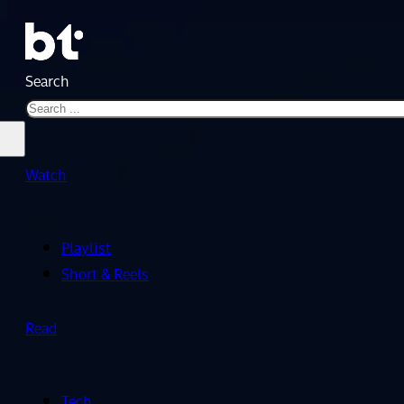
Search
Watch
Playlist
Short & Reels
Read
Tech