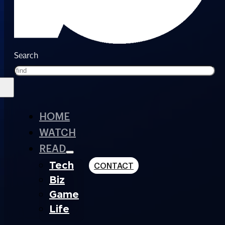
Search
HOME
WATCH
READ
Tech
CONTACT
Biz
Game
Life