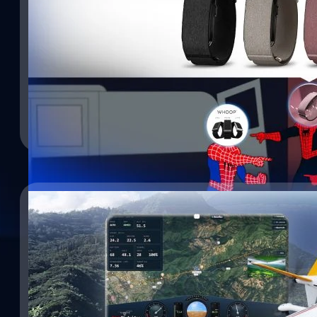
22/07/2026
Garmin เปิดตัว CIRQA ชน Whoop และ Fitbit Air
17/07/2026
Garmin เปิดตัว 'CIRQA' สมาร์ตแบนด์รุ่นใหม่ล่าสุด ที่มาในดีไซน์ไร้หน้า
ติดตามข้อมูลสุขภาพ และการออกกำลังกายอย่างละเอียด เตรียมท้าชน 
เจาะลึก “ปฏิบัติการอากาศยานไร้คนขับทางการแพทย
ขาดโดยไม่ต้องสมัครสมาชิก เตรียมท้าชน Whoop-Fitbit Air ตัวเรือนใช้
SkyBridge” พลิกโฉมโลจิสติกส์สาธารณสุขไทย ประ
แข็งแรง แต่น้ำหนักเบาเพียง 14.8 กรัม ออกแบบมาให้มีความยืดหยุ่น 
เวชภัณฑ์ อ. ปัว จ. น่าน
ข้อมือ หรือจะนำไปรัดที่แขนก็ทำได้เช่นกันส่วนสายรัดของ CIRQA ผลิตจา
ท่ามกลางภูมิประเทศอันสลับซับซ้อนของประเทศไทย "ระยะทางและเวล
อมลวรรณ ศรัทธานนท์
| 15 days ago
เมื่อสวมใส่ โดยมีสีสันให้เลือกหลากหลาย ได้แก่ สีดำ (Black), สีน้ำเงิ
พรากโอกาสในการรักษาชีวิตของผู้คนในพื้นที่ห่างไกล โดยเฉพาะในยามเ
(Mauve) และสีเทา (French Grey) ซึ่งน้ำหนักรวมตัวเรือนจะอยู่ที่ประมาณ
Read More
การสัญจรทางบกไร้ทางเข้าถึง BT จะพาไปเจาะลึกเบื้องหลังปฏิบัติกา
สุขภาพและการออกกำลังกาย ข้อมูลติดตามสุขภาพทั้งหมดสามารถดูแล