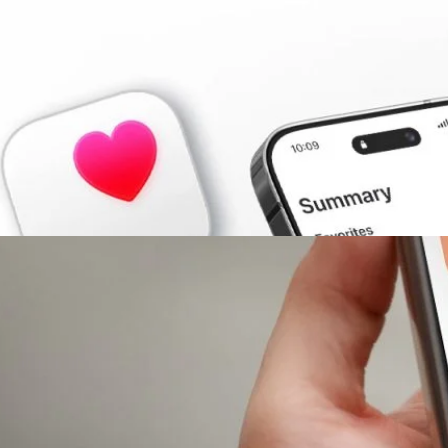
Air ซิงก์ข้อมูลเข้า Apple Health ได้แล้ว แต่ HRV ยังไม่
alth เวอร์ชัน 5.05 ให้ผู้ใช้ iPhone สามารถซิงก์ข้อมูลจาก Google Health
้ว ถือเป็นฟีเจอร์ที่คนใช้ Fitbit และ Pixel Watch รอกันมานาน เพราะที่ผ่าน
Apple Health ได้อย่างเดียว แต่ส่งข้อมูลกลับไม่ได้ ซึ่งเมื่อข้อมูลจาก
ple Health ก็ทำให้แอปฯ อื่น ๆ สามารถดึงข้อมูลไปใช้ได้มากขึ้น ข้อมูลที่ซิ
ารออกกำลังกาย การนอนหลับ จำนวนก้าว อัตราการเต้นของหัวใจ และข้อมูล
เปิดใช้งานได้จากเมนู Partner apps > Apple Health ภายในแอปฯ Google
จ ทำให้แบตฯ เสื่อมจริงไหม ?
า "ห้ามเล่นมือถือระหว่างชาร์จ เดี๋ยวแบตฯ เสื่อม" จนกลายเป็นความเชื่อที่
 การเล่นมือถือระหว่างชาร์จ ไม่ใช่ตัวการหลักที่ทำให้แบตฯ เสื่อม เพราะอายุ
ัจจัย ทั้งจำนวนรอบการชาร์จ การปล่อยให้แบตฯ ชาร์จจนเต็ม 100% ค้างไว้เป็น
ครื่องร้อนต่อเนื่องมากกว่า สมาร์ตโฟนในปัจจุบันใช้ แบตเตอรี่ตระกูลลิเทียม
ี่ทำให้แบตฯ เสื่อมอย่างหลีกเลี่ยงไม่ได้ คือ การใช้งานและจำนวนรอบการชาร์จ
ี่เราใช้แบตฯ จนหมดแล้วชาร์จใหม่ ก็จะนับเป็นส่วนหนึ่งของอายุแบตฯ ยิ่งใช้