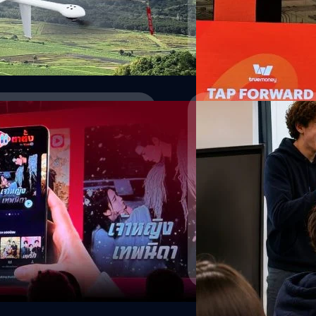
)” เฉลิมพระเกียรติพระบาทสมเด็จ
ๆ คือ ปลดล็อกสมาร์ตโฟน-ยืนย
ารเต้นของหัวใจ, ประเมินพลังงาน
9 ซึ่งเปิดตัวอย่างเป็นทางการ ณ
กรกฎาคม 2026 พร้อมกับเผยค
ภูษิต เรืองอุดมกิจ
| 20 days
ือด,…
่านมา โครงการนี้คือความร่วมมือ
ใช้บัตรเครดิตในการแตะจ่ายกั
ำกัด (มหาชน) ร่วมด้วยภาคีเครือข่าย
แตะจ่ายผ่านวอลเล็ตได้เลยไม
Read More
ำนักงาน กสทช. และ บริษัท วิทยุ
จ่ายก็ได้เหมือนกัน ไม่ต้อง
สติกส์สาธารณสุขไทยทั่วประเทศ
900,000 จุดด้วยกัน โดยการแต
โลยีต้องเอาชนะ อำเภอปัว จังหวัดน่าน
จะเริ่มให้บริการบนระบบปฏิบ
พภูมิประเทศมีความท้าทายสูงมาก ราย
14/07/2026
าผา ยิ่งในช่วงฤดูมรสุม พื้นที่แห่ง
ำให้ถนนหนทางภาคพื้นดินถูกตัดขาด
ีรีส์แนวตั้งที่รู้ใจคนไทย
เล่นแลกเรียน ! เก็บ
้องปฏิบัติการ…
แสน
หรือซีรีส์ที่เล่าเรื่องกระชับ ใช้เวลา
University of Silicon Vall
่างรวดเร็วในหลายประเทศ ล่าสุด
การศึกษาสุดล้ำในชื่อ 'Max A
บมือกับ DramaBox แพลตฟอร์มซีรีส์
นักศึกษาที่สามารถพิสูจน์ได้
างซีรีส์ไทยไปสู่ผู้ชมทั่วโลก เมื่อ
อีสปอร์ตหรือการพัฒนาเกม ทา
่า ปัจจุบันผู้คนไม่ได้เสพคอนเทนต์
คนที่ 'เล่นเกมเก่งจริง ๆ'
อมลวรรณ ศรัทธานนท์
| 23 
์ที่ดูได้ทุกที่ ทุกเวลา TrueID จึง
Final Fantasy XIV และ Old
งหรือซีรีส์ แต่เป็นพื้นที่ที่รวม
ไปจนถึงเกมยอดฮิตอย่าง Mine
Read More
ธมิตรและผู้ผลิตคอนเทนต์สามารถ
สามารถปลดล็อก Achievement
ลต์ของงานคือการเปิดตัว "ตาตั้ง" มินิ
ความโหดของการล่าทุนนี้กัน