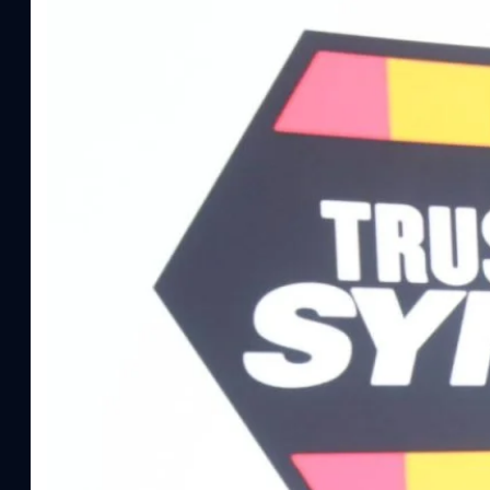
ทีมคอนเทนต์ BT
| 6 hours ago
Read More
SYNNEX โชว์กำไร Q2/69 โต 18% ลุย AI–Cloud–
Recurring Revenue เร่งเครื่อง New Growth Eng
บาท/หุ้น
บริษัท ซินเน็ค (ประเทศไทย) จำกัด (มหาชน) หรือ SYNNEX โชว์ผลกา
ไตรมาส 2 และงวด 6 เดือนแรกของปี 2569 เติบโต 17.8% และ 17.7% จ
เติบโตของรายได้อย่างมีนัยสำคัญ พร้อมประกาศจ่ายเงินปันผลระหว่าง
ไม่ได้รับสิทธิปันผล (XD) วันที่ 19 สิงหาคม 2569 และกำหนดจ่ายเงิน
ธิดา มงคลสุธี ประธานเจ้าหน้าที่บริหาร บริษัท ซินเน็ค (ประเทศไทย) จ
แรกบริษัทเดินหน้าขับเคลื่อน Business Transformation อย่างต่อเนื่
สินค้าไอที สู่การเป็น Digital Infrastructure Platform เพื่อรองรับกา
สัดส่วนธุรกิจที่มีมูลค่าเพิ่ม ควบคู่กับการขยายเครือข่ายพันธมิตรเทค