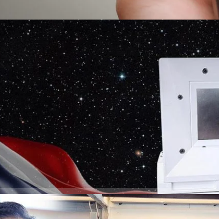
ดไว และยิ่งต้องชาร์จบ่อย อายุการใช้งานของแบตฯ ก็จะค่อย ๆ ลดลงตามปกติ
้นหากแบตเตอรี่ร้อน หรือชาร์จจนเต็ม 100% ค้างไว้ ความร้อน ถือเป็นอีก
็วขึ้น แต่สำหรับการใช้งานทั่วไป ผลกระทบไม่มากนัก เพราะสมาร์ตโฟนยุคใหม่มี
y Management System) ที่คอยควบคุมการชาร์จ ป้องกันการชาร์จเกิน รวมถึง
นได้ดีขึ้น สิ่งที่ควรหลีกเลี่ยงคือการใช้งานหนักจนเครื่องร้อนจัดเป็นเวลานาน…
ตร์ ! ไทยส่ง “CE-7 MATCH” ร่วมภารกิจโคจรรอบดวง
อ 7 เตรียมทยานสู่อวกาศ 24 สิงหาคมนี้
ของไทย ส่ง “CE-7 MATCH” ร่วมโคจรรอบดวงจันทร์พร้อมยานฉางเอ๋อ 7 หลังผ่าน
ันขึ้นสู่อวกาศแล้ว 24 สิงหาคมนี้ นับเป็นก้าวสำคัญของวงการวิทยาศาสตร์
่วนหนึ่งของภารกิจระดับจักรวาล ถ้ายังจำกันได้เมื่อวันที่ 28 มกราคมที่ผ่านมา
งานแถลงวิสัยทัศน์ “NARIT Open Talk 2026” ของสถาบันวิจัยดาราศาสตร์แห่ง
ได้รายงานถึงความพร้อมในการส่งอุปกรณ์ฝีมือคนไทยมุ่งหน้าสู่ดวงจันทร์ไปพร้อม
ys ago
งประเทศจีนไปแล้ว ล่าสุดวันนี้มีความคืบหน้าครั้งสำคัญอีกครั้ง เมื่อ
ิ ได้ร่วมกับมหาวิทยาลัยมหิดล และกระทรวงการอุดมศึกษา วิทยาศาสตร์ วิจัย
วประกาศความพร้อมของอุปกรณ์วิทยาศาสตร์ฝีมือคนไทย “CE-7 MATCH”
odoscope) ภายในงานได้รับเกียรติจากผู้บริหารระดับสูง นำโดย ศ.ดร. ยศ
นตรีและรัฐมนตรีว่าการกระทรวงการอุดมศึกษา วิทยาศาสตร์ วิจัยและนวัตกรรม
ิตตินันท์ รัฐมนตรีช่วยว่าการกระทรวงศึกษาธิการ, นายวันชัย…
เครื่องพิมพ์ ชูรับประกัน 5 ปีนานกว่าใคร พร้อมเปิดตัว