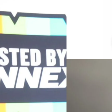
สาวก iPhone เฮ Fitbit 
มา
Google ปล่อยอัปเดต Google He
เข้า Apple Health ได้โดยตรงแล
Green Energy สร้างฐาน
มา Google Health ดึงข้อมูลจาก 
ine พร้อมจ่ายปันผล 0.10
อุปกรณ์ของ Google ไปอยู่ใน Ap
งก์ได้ตอนนี้ก็มีทั้ง ข้อมูลก
รดำเนินงานแข็งแกร่ง กำไรสุทธิ
Worawalan
| 1 days ago
สุขภาพอื่น ๆ โดยผู้ใช้สามารถ
ากช่วงเดียวกันของปีก่อน สูงกว่าการ
Health จากนั้นเชื่อมต่อกับ…
Read More
กาล 0.10 บาทต่อหุ้น โดยกำหนดวันที่
ปันผลวันที่ 2 กันยายน 2569 นางสาวสุ
ำกัด (มหาชน) เปิดเผยว่า ในช่วงครึ่งปี
05/08/2026
อง ผ่านการยกระดับจากผู้จัดจำหน่าย
เล่นมือถือระหว่างชาร์
รเติบโตของเศรษฐกิจ AI โดยมุ่งเพิ่ม
โนโลยีระดับโลก…
หลายคนน่าจะเคยได้ยินคำเตือนว่
บอกต่อกันมานาน แต่จริง ๆ แล้ว
ของแบตเตอรี่ขึ้นอยู่กับหลายป
เวลานาน และการใช้งานที่ทำให้เ
ไอออน (Lithium-ion) ซึ่งสิ่งท
Worawalan
| 1 days ago
(Charge Cycle) เพราะทุกครั้งท