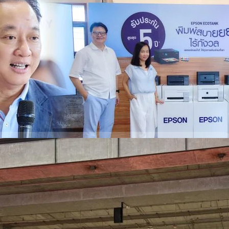
ดีมานด์โฮมยูสและออฟฟิศขนาดเล็ก
โลกในตลาดเครื่องพิมพ์ ยกระดับมาตรฐานตลาดเครื่องพิมพ์ในประเทศไทยอีก
ละแบรนด์เดียวที่มอบการรับประกันเครื่องพิมพ์แท็งค์แท้ทุกรุ่นนานถึง 5 ปี ใน
้กังวัล’ (Print Without Worry) พร้อมตอกย้ำความเป็นผู้นำตลาดเครื่องพิมพ์
เปิดตัว EcoTank เจเนอเรชันใหม่ 8 รุ่นวันนี้ เน้นเจาะกลุ่มผู้ใช้งานภายในบ้าน
SOHO ที่เติบโตอย่างต่อเนื่อง โดยชูจุดเด่นด้านความเร็วในการพิมพ์ที่สูงขึ้น
 days ago
่งกว่าเดิม รองรับการพิมพ์แบบไร้สายผ่าน Apple AirPrint, Mopria, LINE
l เพื่อมอบประสบการณ์การพิมพ์ที่สะดวกและมั่นใจยิ่งขึ้น นายยรรยง มุนี
ระจำกลุ่มประเทศในภูมิภาคเอเชียตะวันออกเฉียงใต้ และผู้อำนวยการบริหาร
ำกัด กล่าวว่า “เมื่อปี 2553 เอปสันได้ Disrupt ตลาดเครื่องพิมพ์ ด้วยการ
อิงค์เจ็ตแท็งค์แท้ที่พลิกโฉมรูปแบบการพิมพ์และยกระดับความคุ้มค่าให้กับผู้
ยุคสแกนจ่าย TrueMoney แตะจ่ายได้แล้ว ทั้ง BlueTap
้นปีนี้เตรียมแตะ EVM รถไฟฟ้า
กำลังรอระบบ 'แตะจ่าย' ผ่านสมาร์ตโฟนมาอย่างยาวนาน ตอนนี้ TrueMoney จัด
หม่ที่สามารถแตะจ่ายที่ร้านค้าได้เลย ไม่ต้องสแกน ไม่ว่าจะเป็นเครื่อง Blue
้วก่อนหน้านี้ ส่วนใหญ่จะเจอใน 7-Eleven และร้านค้าพาร์ตเนอร์ ขั้นตอนง่าย