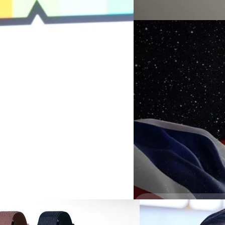
งานมือถือหนัก แบตฯ ก็ยิ่งหม
Read More
แต่อายุการใช้งานจะยิ่งลดมากขึ
ปัจจัยที่เร่งให้แบตฯ เสื่อมเร
05/08/2026
ระบบจัดการแบตเตอรี่ (Batter
ช่วยจัดการอุณหภูมิระหว่างใช้งา
จับตานาทีประวัติศาส
จันทร์พร้อมยานฉางเอ๋
ปฏิบัติการครั้งประวัติศาสตร์
การทดสอบอย่างต่อเนื่อง เคาะว
และอวกาศไทย ที่จะได้ร่วมเป็นส
bt beartai เองได้มีโอกาสร่วม
ชาติ (NARIT) ซึ่งครั้งนั้นเรา
รัตนาภรณ์ ศรีนวลจันทร์
| 1 da
กับยานฉางเอ๋อ 7 (Chang’e 7) ขอ
สถาบันวิจัยดาราศาสตร์แห่งชาต
Read More
และนวัตกรรม (อว.) แถลงข่า
(Moon-Aiming Thai-Chinese H
ชนัน วงศ์สวัสดิ์ รองนายกรัฐม
พร้อมด้วย นายอัครนันท์ กัณณ์ก
22/07/2026
‘เอปสัน’ ยกระดับตลาด