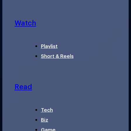
Watch
Playlist
Short & Reels
Read
Tech
Biz
Game