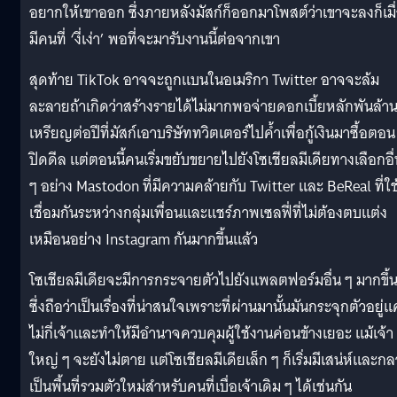
อยากให้เขาออก ซึ่งภายหลังมัสก์ก็ออกมาโพสต์ว่าเขาจะลงก็เมื
มีคนที่ ‘งี่เง่า’ พอที่จะมารับงานนี้ต่อจากเขา
สุดท้าย TikTok อาจจะถูกแบนในอเมริกา Twitter อาจจะล้ม
ละลายถ้าเกิดว่าสร้างรายได้ไม่มากพอจ่ายดอกเบี้ยหลักพันล้า
เหรียญต่อปีที่มัสก์เอาบริษัททวิตเตอร์ไปค้ำเพื่อกู้เงินมาซื้อตอน
ปิดดีล แต่ตอนนี้คนเริ่มขยับขยายไปยังโซเชียลมีเดียทางเลือกอื
ๆ อย่าง Mastodon ที่มีความคล้ายกับ Twitter และ BeReal ที่ใช
เชื่อมกันระหว่างกลุ่มเพื่อนและแชร์ภาพเซลฟี่ที่ไม่ต้องตบแต่ง
เหมือนอย่าง Instagram กันมากขึ้นแล้ว
โซเชียลมีเดียจะมีการกระจายตัวไปยังแพลตฟอร์มอื่น ๆ มากขึ้
ซึ่งถือว่าเป็นเรื่องที่น่าสนใจเพราะที่ผ่านมานั้นมันกระจุกตัวอยู่แค
ไม่กี่เจ้าและทำให้มีอำนาจควบคุมผู้ใช้งานค่อนข้างเยอะ แม้เจ้า
ใหญ่ ๆ จะยังไม่ตาย แต่โซเชียลมีเดียเล็ก ๆ ก็เริ่มมีเสน่ห์และก
เป็นพื้นที่รวมตัวใหม่สำหรับคนที่เบื่อเจ้าเดิม ๆ ได้เช่นกัน