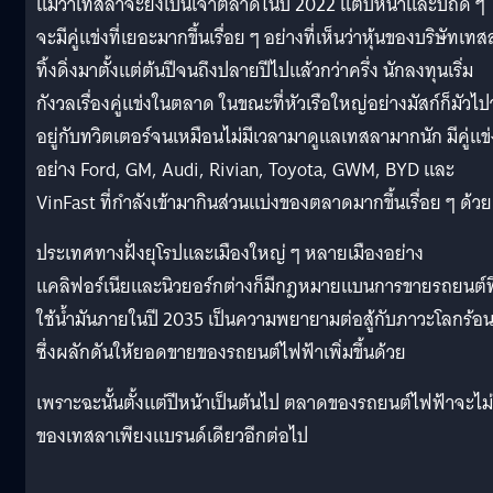
แม้ว่าเทสลาจะยังเป็นเจ้าตลาดในปี 2022 แต่ปีหน้าและปีถัด ๆ 
จะมีคู่แข่งที่เยอะมากขึ้นเรื่อย ๆ อย่างที่เห็นว่าหุ้นของบริษัทเท
ทิ้งดิ่งมาตั้งแต่ต้นปีจนถึงปลายปีไปแล้วกว่าครึ่ง นักลงทุนเริ่ม
กังวลเรื่องคู่แข่งในตลาด ในขณะที่หัวเรือใหญ่อย่างมัสก์ก็มัวไปว
อยู่กับทวิตเตอร์จนเหมือนไม่มีเวลามาดูแลเทสลามากนัก มีคู่แข่
อย่าง Ford, GM, Audi, Rivian, Toyota, GWM, BYD และ
VinFast ที่กำลังเข้ามากินส่วนแบ่งของตลาดมากขึ้นเรื่อย ๆ ด้วย
ประเทศทางฝั่งยุโรปและเมืองใหญ่ ๆ หลายเมืองอย่าง
แคลิฟอร์เนียและนิวยอร์กต่างก็มีกฎหมายแบนการขายรถยนต์ที
ใช้น้ำมันภายในปี 2035 เป็นความพยายามต่อสู้กับภาวะโลกร้อ
ซึ่งผลักดันให้ยอดขายของรถยนต์ไฟฟ้าเพิ่มขึ้นด้วย
เพราะฉะนั้นตั้งแต่ปีหน้าเป็นต้นไป ตลาดของรถยนต์ไฟฟ้าจะไม่
ของเทสลาเพียงแบรนด์เดียวอีกต่อไป