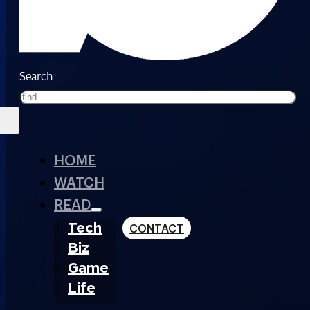
Search
HOME
WATCH
READ
Tech
CONTACT
Biz
Game
Life