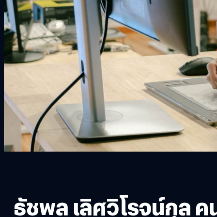
ธัชพล เลิศวิโรจน์กุล 