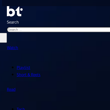
Search
Watch
Playlist
Short & Reels
Read
Tech