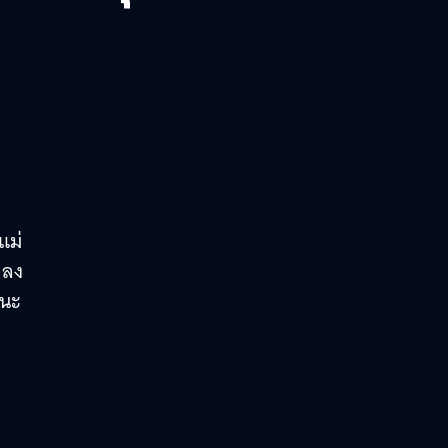
แม่
พลง
านะ