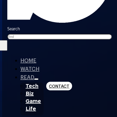
Search
HOME
WATCH
READ
Tech
CONTACT
Biz
Game
Life