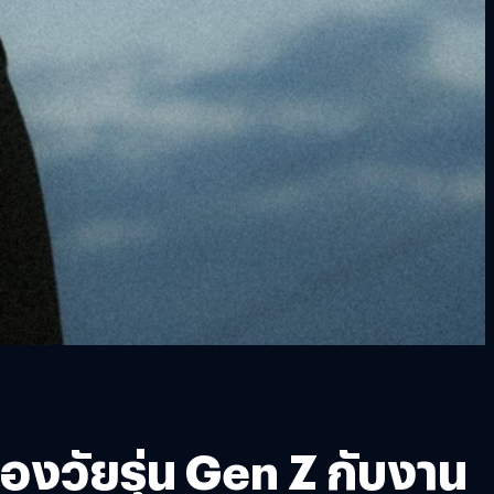
องวัยรุ่น Gen Z กับงาน