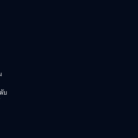
ม
ลับ
้