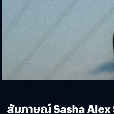
สัมภาษณ์ Sasha Alex S