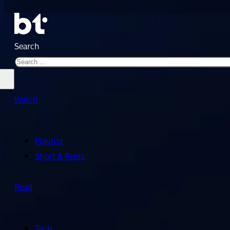
Search
Watch
Playlist
Short & Reels
Read
Tech