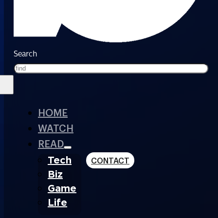
Search
HOME
WATCH
READ
Tech
CONTACT
Biz
Game
Life