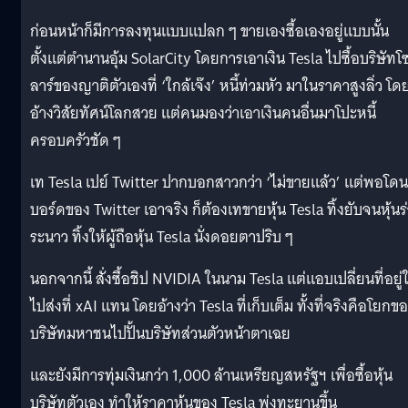
ก่อนหน้าก็มีการลงทุนแบบแปลก ๆ ขายเองซื้อเองอยู่แบบนั้น
ตั้งแต่ตำนานอุ้ม SolarCity โดยการเอาเงิน Tesla ไปซื้อบริษัทโ
ลาร์ของญาติตัวเองที่ ‘ใกล้เจ๊ง’ หนี้ท่วมหัว มาในราคาสูงลิ่ว โด
อ้างวิสัยทัศน์โลกสวย แต่คนมองว่าเอาเงินคนอื่นมาโปะหนี้
ครอบครัวชัด ๆ
เท Tesla เปย์ Twitter ปากบอกสาวกว่า ‘ไม่ขายแล้ว’ แต่พอโดน
บอร์ดของ Twitter เอาจริง ก็ต้องเทขายหุ้น Tesla ทิ้งยับจนหุ้นร
ระนาว ทิ้งให้ผู้ถือหุ้น Tesla นั่งดอยตาปริบ ๆ
นอกจากนี้ สั่งซื้อชิป NVIDIA ในนาม Tesla แต่แอบเปลี่ยนที่อยู่ใ
ไปส่งที่ xAI แทน โดยอ้างว่า Tesla ที่เก็บเต็ม ทั้งที่จริงคือโยกข
บริษัทมหาชนไปปั้นบริษัทส่วนตัวหน้าตาเฉย
และยังมีการทุ่มเงินกว่า 1,000 ล้านเหรียญสหรัฐฯ เพื่อซื้อหุ้น
บริษัทตัวเอง ทำให้ราคาหุ้นของ Tesla พุ่งทะยานขึ้น