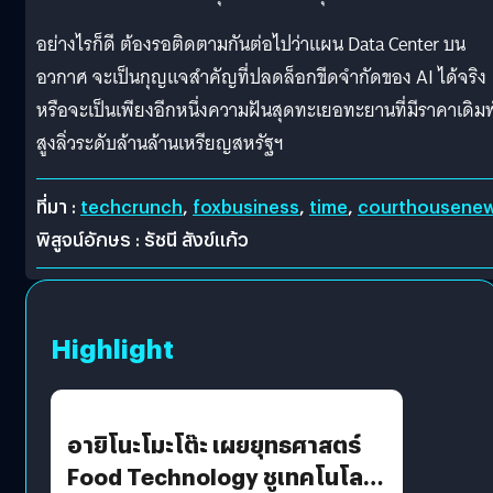
อย่างไรก็ดี ต้องรอติดตามกันต่อไปว่าแผน Data Center บน
อวกาศ จะเป็นกุญแจสำคัญที่ปลดล็อกขีดจำกัดของ AI ได้จริง
หรือจะเป็นเพียงอีกหนึ่งความฝันสุดทะเยอทะยานที่มีราคาเดิม
สูงลิ่วระดับล้านล้านเหรียญสหรัฐฯ
ที่มา :
techcrunch
,
foxbusiness
,
time
,
courthousene
พิสูจน์อักษร : รัชนี สังข์แก้ว
Highlight
อายิโนะโมะโต๊ะ เผยยุทธศาสตร์
Food Technology ชูเทคโนโลยี