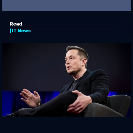
Read
| IT News