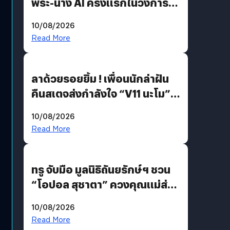
พระ-นาง AI ครั้งแรกในวงการ
บันเทิงไทย !
10/08/2026
Read More
ลาด้วยรอยยิ้ม ! เพื่อนนักล่าฝัน
คืนสเตจส่งกำลังใจ “V11 นะโม”
ยุติฝันสัปดาห์ที่ 9 ท่ามกลางความ
10/08/2026
รักแน่นฮอลล์
Read More
ทรู จับมือ มูลนิธิถันยรักษ์ฯ ชวน
“โอปอล สุชาตา” ควงคุณแม่ส่ง
ต่อแคมเปญ “เต้าต้องตรวจ”
10/08/2026
เติมเต็มความหมายวันแม่ปีนี้
Read More