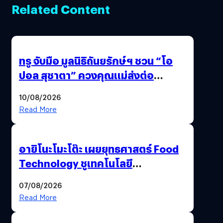
Related Content
ทรู จับมือ มูลนิธิถันยรักษ์ฯ ชวน “โอ
ปอล สุชาตา” ควงคุณแม่ส่งต่อ
แคมเปญ “เต้าต้องตรวจ” เติมเต็ม
10/08/2026
ความหมายวันแม่ปีนี้
Read More
อายิโนะโมะโต๊ะ เผยยุทธศาสตร์ Food
Technology ชูเทคโนโลยี
“AminoScience” เจาะอินไซต์ผู้
07/08/2026
บริโภคและ B2B
Read More