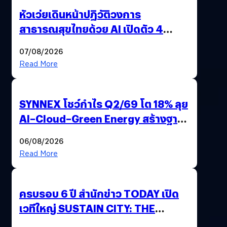
หัวเว่ยเดินหน้าปฏิวัติวงการ
สาธารณสุขไทยด้วย AI เปิดตัว 4
นวัตกรรมเปลี่ยนเกมเร่งเครื่อง AI
07/08/2026
เพื่อการแพทย์ในประเทศไทย
Read More
SYNNEX โชว์กำไร Q2/69 โต 18% ลุย
AI–Cloud–Green Energy สร้างฐาน
Recurring Revenue เร่งเครื่อง New
06/08/2026
Growth Engine พร้อมจ่ายปันผล
Read More
0.10 บาท/หุ้น
ครบรอบ 6 ปี สำนักข่าว TODAY เปิด
เวทีใหญ่ SUSTAIN CITY: THE
GREEN TRANSITION ถกแนวทาง