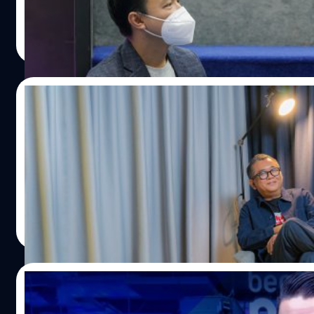
เอกพล ชูเชิด
| 1639 days ago
Read More
28/01/2022
[สัมภาษณ์] เบื้องลึกของ ‘ป๋าเต็ดทอล์ก’ และเ
คงเป็นเรื่องเสียเวลาไปหน่อย หากจะแนะนำว่า 'ป๋าเต็ด-ยุทธนา
ประเทศไทย พิธีกรบทสัมภาษณ์เข้ม ๆ ใน 'ป๋าเต็ดทอล์ก' และเบื
ประภาส อยู่เย็น
| 1652 days ago
Read More
06/12/2021
สรุปเรื่องราวล้มลุก 21 ปี Show No Limit/บริษัท 