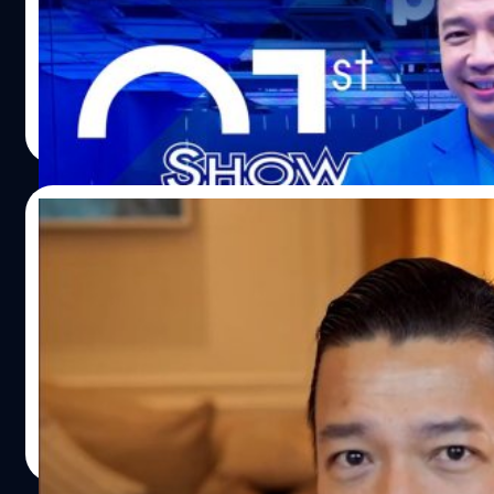
ในปี 2021 นี้เป็นบริษัท Show No Limit หรือ โชว์ไร้ขีด จำกัด 
พสิษฐ์ ยศยิ่งธรรมกุล
| 1705 days ago
Read More
30/04/2021
หนุ่ย พงศ์สุข เผยครีเอเตอร์จะอยู่รอดได้อย่
ก็จบไปแล้วสำหรับงาน AP Thailand and SEAC Present Creativ
ความคิดสร้างสรรค์และเปิดรับการเรียนรู้อยู่เสมอ โดยปีนี้มา
Entrepreneurship และ People วันนี้แบไต๋ ขอนำเสนอ เซสชันท
ทีมคอนเทนต์ BT
| 1924 days ago
Read More