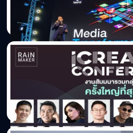
ผลิตรายการของตัวเองส่งให้ช่องทีวี แต่ก็เจอการ Disruption 
เนื่องจากขาดทุน ก็เลยปรับตัวด้วยการลดสเกลงานให้เล็ก แล้วหัน
กรภิภัฏ อธิศอัษฎา
| 2175 days ago
Read More
18/08/2020
นักสร้างสรรค์เนื้อหาห้ามพลาด iCreator Con
เตรียมพบกับงานสัมมนา Content Creator ครั้งใหญ่ที่สุดในไท
ตำนาน ที่ไม่ว่าเวลาจะผ่านไปแค่ไหน พวกเขาก็พร้อมจะปรับตัว 
เว็บอย่าง Mango Zero, RAiNMaker, Parents One, Thumbsup แล
ทำเนื้อหาสู่โลกออนไลน์อย่างสม่ำเสมอ และมีการ Live ทางเพจแ
ทีมคอนเทนต์ BT
| 2179 days ago
Read More