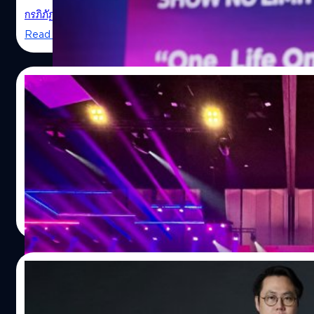
กรภิภัฏ อธิศอัษฎา
| 1502 days ago
Read More
25/06/2022
เปิดงาน CTC 2022 จัดเต็ม Speakers ชั้นนำ 109
ลับมาแล้วสำหรับการจัดงาน Creative Talk Conference 2022 
ถ่ายทอดผ่านระบบปิด
พงศ์ปณต สุรเชษฐพงษ์
| 1504 days ago
Read More
13/05/2022
One Life One Job: 'หนุ่ย-พงศ์สุข' กับบทเรียน 22 ปีที่
[สัมภาษณ์] ‘ปกรณ์ เจียมสกุลทิพย์’ ชีวิต เทคโ