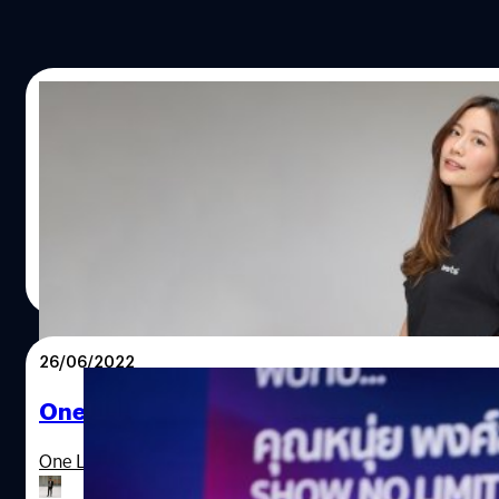
11/09/2022
[สัมภาษณ์] ฟรัง นรีกุล เกตุประภากร ชีวิตที่ข
หมอฟรัง นรีกุล เกตุประภากร ทาเลนต์ใหม่ล่าสุดที่กำลังจะเข้าม
ประภาส อยู่เย็น
| 1426 days ago
Read More
26/06/2022
One Life One Job: ‘หนุ่ย-พงศ์สุข’ กับบทเรียน
One Life One Job: 'หนุ่ย-พงศ์สุข' กับบทเรียน 22 ปี