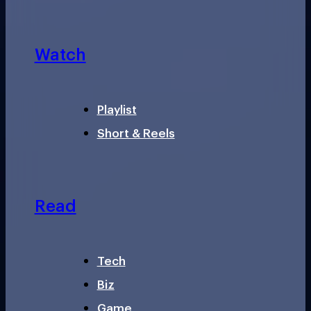
Watch
Playlist
Short & Reels
Read
Tech
Biz
Game