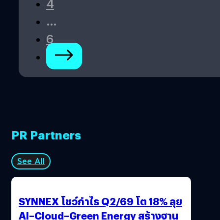
4
…
6
PR Partners
See All
SYNNEX โชว์กำไร Q2/69 โต 18% ลุย
AI–Cloud–Green Energy สร้างฐาน