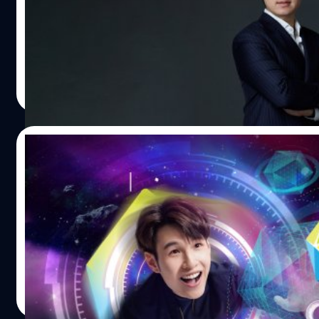
ความหลงไหลในเทคโนโลยี โดยเฉพาะเทคโนโลยีด้านคอมพิวเตอร์ ทำให
คอมพิวเตอร์ยังทำอะไรไม่ค่อยได้
ประภาส อยู่เย็น
| 1546 days ago
Read More
27/04/2022
Thailand Game Show 2022: Come Back เจอกัน “
เปิดตัวงาน Thailand Game Show 2022 มหกรรมงานเกมสุดยิ่ง
ไอที ออนไลน์ สเตชั่น (Online Station) ภายใต้กลุ่มทรู ร่วมกับ 
หิรัญพฤกษ์ ประธานเจ้าหน้าที่บริหาร บริษัท โชว์ไร้ขีด จำกัด 
วรายุทธ เชิดศรีชูเกียรติ
| 1562 days ago
Read More