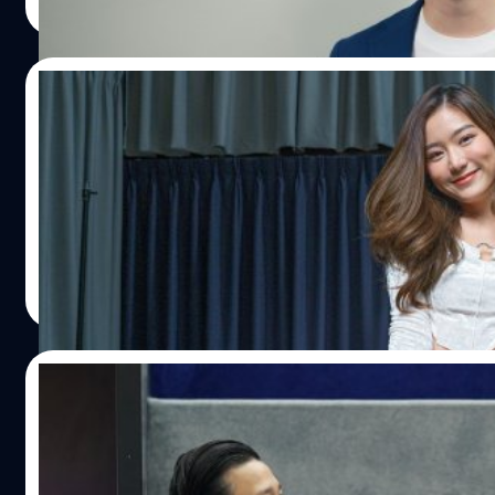
Read More
24/02/2022
[สัมภาษณ์] เซ็กซี่จากข้างใน ตามแบบฉบับของ ‘ด
ถ้าจะให้พูดถึงกันแบบเชย ๆ ก็อาจจะต้องกล่าวว่า หลายคนอาจรู้
นางงามระดับประเทศ ที่เคยเป็นข่าวมาก่อนหน้านี้
ประภาส อยู่เย็น
| 1624 days ago
Read More
09/02/2022
แฮร์รี่ ลี ประธานไทยซัมซุง อิเลคโทรนิคส์คนให
ก่อนเปิดตัว Galaxy S22 Series ในรูปแบบ Metaverse ในวันที่ 