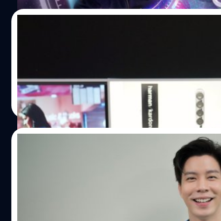
23/04/2022
[สัมภาษณ์] ก่อน-ระหว่าง-หลัง ชีวิตการเป็นไอ
'นาวลิ้ม ญาตาวี ลิ้มศิริโพธิ์ทอง' จะกลายมาเป็นหนึ่งในสมาชิก
ประภาส อยู่เย็น
| 1566 days ago
Read More
19/03/2022
[สัมภาษณ์] ‘แบม – ปีติภัทร’ หากวันหนึ่งงานอี
ณ ตอนนี้ หากจะนึกถึงพิธีกรรุ่นใหม่ไฟแรงที่ได้รับการยอมรับใ
ประภาส อยู่เย็น
| 1602 days ago