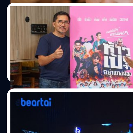
18/03/2021
‘หนุ่ย พงศ์สุข’ คุยห้าวเป้งกับ ‘เปิ้ล นาคร และ เ
ในโอกาสที่ภาพยนตร์อภิมหาแห่งการแกง อย่าง 'ห้าวเป้งจ๋า อย่าแ
เปิ้ลเรียกว่าเป็น 'ออร์แกนิก มูฟวี่' กับการถ่ายทำบันทึกเรื
กันไหมว่า เขาวางแผนถ่ายทำกันอย่างไร? เก็บภาพ บันทึกเสีย
ได้ตลอดเวลา รวมถึงคำถามที่ว่า ทำไมพวกเขาต้องกลับมาแกงกันอีก
หนังเรื่องนี้ เพื่อที่จะเป็นการขึ้นทศวรรษใหม่ของวงการการแกง แ
ประภาส อยู่เย็น
| 1968 days ago
Read More
23/08/2020
สรุปไฮไลต์ We Will Survive !! เราต้องรอด ในยุค
หมายเหตุ: บทความนี้เป็นสรุปไฮไลท์จาก Session: We Will Sur
Transformation การเปลี่ยนผ่านจากสื่อเดิม สู่สื่อออนไลน์ หน