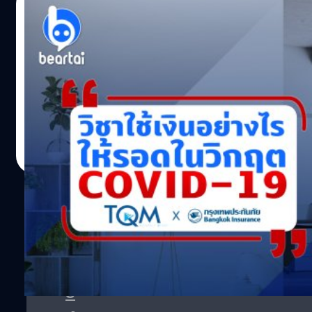
29/04/2020
วิชาใช้เงินอย่างไรให้รอดในวิกฤต COVID-19
หนุ่ย พงศ์สุข หาคำตอบใน #วิชาใช้เงินอย่างไรให้รอดในวิก
https://www.facebook.com/beartai/videos/5247761448
__cft__[0]=AZUNqzcAsiaXKAIZZXIb5z7R22zqvoNVsI
lQ&__tn__=%2CO%2CP-R ทุกคน ทุกประเทศกำลังพยายามแก้ปัญ
เกิดกระทบไปถึงคนทำงาน ทั้งที่เป็นพนักงานประจา รวมถึงฟรีแลนซ
Totsapon Kritsadangphorn
| 2290 days ago
รายการ ดร.อัญชลิน พรรณนิภา ประธานบริษัท บริษัท ทีคิวเอ็ม ค
Read More
1
2
3