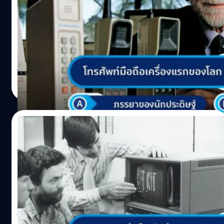
จาก ลอน เบนเดอร์ (Lon Bender) sound editor เจ้าของ
รางวัลออสการ์จากเรื่อง Braveheart ให้มาช่วยสร้างเสียงอิน
คำถาม: โทรศัพท์มือถือเครื่องแรกของโลก ถูกทดลองโทรหา
โทรเจ้าปัญหานี้ เบนเดอร์เริ่มต้นจากการพยายามหาเสียง
ใครเป็นคนแรก? A.ภรรยาของนักประดิษฐ์B.ประธานบริษัท
แปลก ๆ ไล่ตั้งแต่เสียงอุปกรณ์ถ่ายหนัง เสียงกล่องเพลง เสียง
MotorolaC.หัวหน้าวิศวกรที่ AT&T D.นักข่าวที่ The New York
ประตู เรียกได้ว่าหาไปเรื่อย จนบังเอิญไปพบกับเสียงแหวน
Times คำตอบ: C ‘หัวหน้าวิศวกรที่ AT&T โทรศัพท์มือถือ
แต่งงานที่ทุบกับตู้ลิ้นชัก เบนเดอร์ฟังทีแรกก็ชอบทันที เขาจึง
เครื่องแรกของโลก ‘Motorola DynaTAC 8000x’ ประดิษฐ์
วิทวัส ปัญญาเลิศวุฒิ
| 1732 days ago
เริ่มบันทึกเสียงนี้เก็บไว้ทันที พอเบนเดอร์ส่งเสียงนี้มาให้เยลลิน
โดย มาร์ติน คูเปอร์ (Martin Cooper) วิศวกรนักพัฒนา
Read More
ฟัง เขาก็นำเอาไปให้บอร์ดพิจารณาทันที แต่บอร์ดก็มาแนว
โทรศัพท์เคลื่อนที่ของโมโตโรลาในช่วงทศวรรษที่ 70s โดย
เดิมเลือกกันไม่ได้สักที…
โทรศัพท์มือถือเครื่องนี้วางจำหน่ายครั้งแรกในสหรัฐอเมริกา
เมื่อปี 1984 สนนราคาเครื่องละ 3,995 เหรียญ หรือราว ๆ
01/11/2021
130,000 บาท แต่ถ้าเทียบกับค่าเงินยุคปัจจุบันคือประมาณ
320,000 บาท! ย้อนกลับไปในวันที่ 3 เมษายน 1973 หลังคู
ข้อใดคือข้อความแรกที่ถูกส่งบนอีเมล?
เปอร์กับทีมงานใช้เวลาประมาณ 6 เดือน จนสามารถสร้าง
โทรศัพท์เครื่องนี้ออกมาเป็นรูปเป็นร่าง ต่อมาเขาจึงไปทดลอง
คำถาม: ข้อใดคือข้อความแรกที่ถูกส่งบนอีเมล A.“Hello, how
โดยโทรหา โจล เอนเกล (Joel Engel) หัวหน้าวิศวกรที่บริษัท
are you?”B.“Dddddddd”C."QWERTYUIOP"D.“Test test
AT&T ที่เป็นคู่แข่งกันในตอนนั้น เพราะต่างฝ่ายต่างกำลัง
test test” คำตอบก็คือข้อ: C ‘QWERTYUIOP’ เรย์ ทอมลินสัน
พยายามผลิตโทรศัพท์มือถือให้สำเร็จ โดยคูเปอร์พูดประมาณ
(Ray Tomlinson) คือผู้คิดค้นระบบอีเมลขึ้นตั้งแต่ปี 1987
ว่า “โจล,…
ระหว่างที่เขาอยู่ในทีมพัฒนาอาร์พาเน็ต (ARPANET) ซึ่งเป็น
วิทวัส ปัญญาเลิศวุฒิ
| 1739 days ago