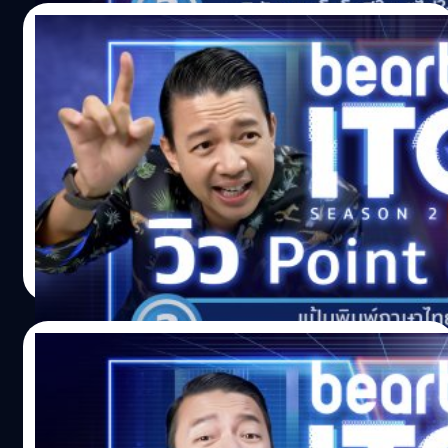
12/12/2021
beartai ITQ season 2 ท้า ‘วิว Point of
View’ ประลองไอคิวด้วยคำถามไอที
วิว ชนัญญา เตชจักรเสมา หรือ 'วิว Point of View' ยูทูบเบอร์ที่
นำเรื่องราวที่น่าสนใจจากทั่วทุกมุมโลกตั้งแต่อดีตจนปัจจุบัน
มาสร้างสรรค์เป็นเรื่องเล่าเข้าปาก ฟังได้ในเวลาไม่กี่นาที โดย
เฉพาะเรื่องวรรณคดีไทยที่เธอก็สนใจเป็นพิเศษ
Noparat Monchaitanapat
| 1698 days ago
Read More
09/12/2021
beartai ITQ season 2 กลับมาวัดไอคิวด้าน
ไอที ‘ปลื้ม VRZO’ ประเดิมคนแรกแจ็กพอต
แตก!