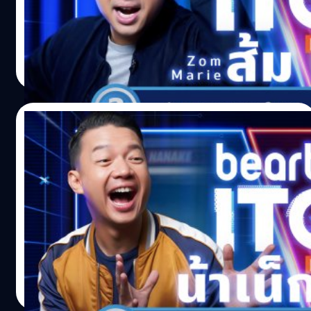
สามารถเข้าสู่วงการบันเทิง ก่อนจะเริ่มเป็นที่รู้จักในบทเพลง
“Wink” ซึ่งทำให้เธอเป็นที่รู้จักจนมีผลงานตามมา ทั้งในฐานะ
นักแสดง, ศิลปิน, พิธีกร รวมไปถึงการเป็นยูทูบเบอร์
Noparat Monchaitanapat
| 1786 days ago
Read More
12/09/2021
beartai ITQ ท้า ‘น้าเน็ก Nanake555’ มาวัดไอ
คิวด้านไอที งานนี้ไม่ต้องให้น้าสอน
'น้าเน็ก555' สร้างคอนเทนต์คุณภาพที่ถูกพูดถึงอย่างมากบน
โลกโซเชียล ไม่ว่าจะเป็น 'อย่าหาว่าน้าสอน', 'หงี่เหลาเป่าติ้ว',
'One Night Story เรื่องเดียวถ้วน' หรือล่าสุดอย่าง 'คุยให้เด็ก
มันฟัง' ซึ่งล้วนแต่ประสบความสำเร็จทั้งนั้น ปัจจุบันช่องของน้า
เน็ก555 มีผู้ติดตามทางเฟสบุ๊กทะลุ 4.4 ล้านคน และทางยูทูบ
Noparat Monchaitanapat
| 1790 days ago
1.43 ล้านคน
Read More