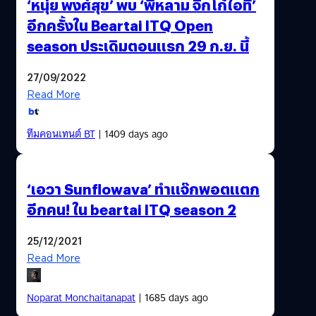
‘หนุ่ย พงศ์สุข’ พบ ‘พี่หลาม จิ๊กโก๋ไอที’
อีกครั้งใน Beartai ITQ Open
season ประเดิมตอนแรก 29 ก.ย. นี้
27/09/2022
Read More
ทีมคอนเทนต์ BT
| 1409 days ago
‘เอวา Sunflowava’ ทำแจ๊กพอตแตก
อีกคน! ใน beartai ITQ season 2
25/12/2021
Read More
Noparat Monchaitanapat
| 1685 days ago