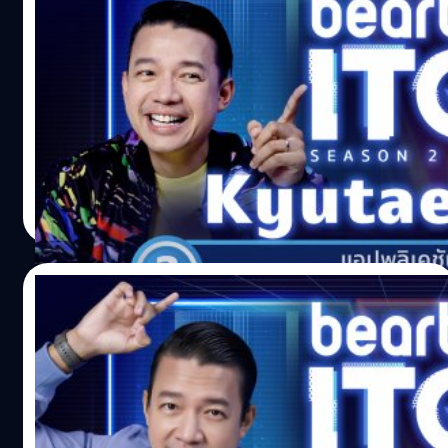
‘Kyutae Oppa’ หนุ่มเกาหลีหัวใจไทยประลอง
ไอทีที่ beartai ITQ season 2
“อันยองฮาเซโย สวัสดีครับ ผมคิวเทโอป้า ป้า ป้า ป้า” สำหรับผู้
เข้าแข่งขันคนนี้เขาคือหนึ่งในยูทูบเบอร์ที่มีคาแรกเตอร์ชัดเจน
และโดดเด่นมากที่สุดคนหนึ่งในประเทศไทย เพราะเขาเป็นคน
เกาหลีแท้ ๆ แต่มีหัวใจเป็นไทย เขาคือ 'คิวเท ซิม' หรือ 'คิวเท
โอปป้า' (Kyutae Oppa)
Noparat Monchaitanapat
| 1688 days ago
Read More
22/12/2021
‘พีช อีท แหลก’ ยูทูบเบอร์สายกินมาตอบคำถาม
ไอทีจะเป็นยังไง
ภูณทัศน์ วิวัฒพัฒนอนันต์ หรือ พีช อีท แหลก (PEACH EAT
LAEK) เขาโด่งดังจากการเป็นคนกินเก่ง กินแหลก กินได้เยอะ