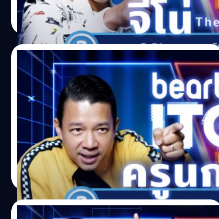
Noparat Monchaitanapat
| 1782 days ago
Read More
19/09/2021
beartai ITQ ท้า ‘ครูนกเล็ก’ มาทดสอบความรู้
ด้านไอทีและมีเซอร์ไพรส์ตอนท้าย
ครูนกเล็ก จีรภัทร์ สุกางโฮง คุณครูยูทูบเบอร์ที่หลายคนคุ้น
เคยเริ่มทำคลิปวิดีโอการเรียนการสอนเมื่อประมาณ 7 ปีที่แล้ว
และทำให้หลายคนเริ่มได้ยินชื่อของ 'ครูนกเล็ก' มากขึ้นเรื่อย ๆ
ปัจจุบันเธอเป็นคุณครูอยู่ที่ โรงเรียนบางมด (ตันเปาว์
วิทยาคาร)
Noparat Monchaitanapat
| 1782 days ago
Read More
19/09/2021