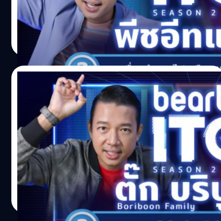
กว่าคนทั่วไป ถึงขั้นเคยเป็นตัวแทนประเทศไทยไปแข่งกิน
แหลกในรายการ TV Champion ที่ประเทศญี่ปุ่น
Noparat Monchaitanapat
| 1688 days ago
Read More
15/12/2021
‘ตั๊ก บริบูรณ์’ ตลกรักครอบครัวมาตอบคำถาม
ไอทีที่ beartai ITQ season 2
'ตั๊ก บริบูรณ์ จันทร์เรือง' นักแสดงตลกและยูทูบเบอร์ ที่นำ
เสนอความสนุกนานเป็นกันเองและความน่ารักของครอบครัว
ผ่านทางช่อง BORIBOON FAMILY ร่วมกับภรรยา Else Tan
Aichia และน้องบีลีฟ ปัจจุบันมีผู้ติดตามมากถึง 1.5 ล้านคน
Noparat Monchaitanapat
| 1695 days ago
Read More