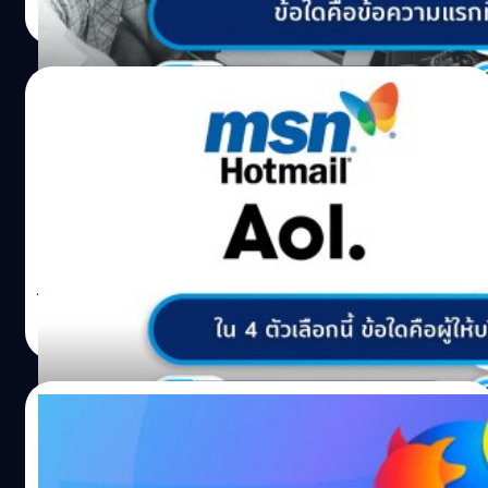
เครือข่ายสำนักงานโครงการวิจัยชั้นสูงของกระทรวงกลาโหม
Read More
สหรัฐฯ ซึ่งเป็นจุดเริ่มต้นของอินเทอร์เน็ตในเวลาต่อมา ว่ากัน
ว่าอีเมลฉบับแรกที่ถูกส่งระหว่างคอมพิวเตอร์ 2 เครื่องที่อยู่
ข้างกัน ผ่านเครือข่ายอาร์พาเน็ต ซึ่งข้อความแรกที่ ทอมลินสัน
26/10/2021
บิดาผู้ให้กำเนิดอีเมลทดลองส่งออกไปก็คือ"QWERTYUIOP"
ซึ่งไม่ได้มีความหมายอะไร เป็นแค่การพิมพ์ตัวอักษรเรียงกัน
ข้อใดคือผู้ให้บริการอีเมลเป็นรายแรก?
บนแป้นคีย์บอร์ด เมื่อถูกถามถึงที่มาของข้อความแรกที่ส่งออก
ไป ทอมลินสันก็มาเปิดเผยในภายหลังว่า “ผมส่งข้อความเพื่อ
คำถาม: ใน 4 ตัวเลือกนี้ข้อใดคือผู้ให้บริการอีเมลเป็นรายแรก
ทดสอบระบบไปอีกเครื่องหลายต่อหลายรอบเลย ผมจำเป๊ะ ๆ
A.Hotmail B.Yahoo C.AOL D.Gmail คำตอบก็คือข้อ: C
ไม่ได้แล้วแหละ ว่าพิมพ์อะไรไป แต่มันเป็นข้อความประมาณ
‘AOL’ ‘AOL Mail’ หรือ America Online เกิดขึ้นเมื่อปี 1993
‘QWERTYUIOP’ นี่แหละ” พิสูจน์อักษร : สุชยา เกษจำรัส
โดยบริษัท AOL Inc. (America-Online Incorporated) ซึ่งเป็น
ผู้ให้บริการอินเทอร์เน็ตรายแรก ๆ ของอเมริกา โดยในปี 1997
วิทวัส ปัญญาเลิศวุฒิ
| 1745 days ago
AOL Mail กลายเป็นผู้ให้บริการอีเมลที่มีผู้ใช้งานมากที่สุดใน
Read More
โลกคือ 9 ล้านคน ซึ่งถ้าใครเคยดูหนังเรื่อง You’ve Got Mail
(1998) คงจำ AOL Mail กันได้เป็นอย่างดี เพราะในเรื่องคู่พระ
รางอย่าง ทอม แฮงค์ส (Tom Hanks) กับเม็ก ไรอัน (Meg
12/10/2021
Ryan) ต่างก็ใช้ AOL Mail ส่งหากันไปมาตลอดทั้งเรื่อง ส่วน
Hotmail เกิดขึ้นในปี…
โลโก้ของเว็บเบราว์เซอร์ Mozilla Firefox เป็น
สัตว์ชนิดใด?