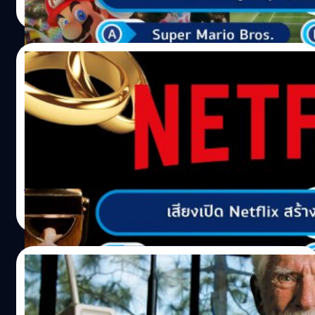
Pajitnov) โปรแกรมเมอร์ชาวรัสเซีย ย้อนกลับไปตอนที่เกมนี้
Read More
ถือกำเนิดขึ้น สมัยนั้นพาจิทนอฟได้ทำงานอยู่ในสถาบันวิจัย
ทางวิทยาศาสตร์ของสหภาพโซเวียต และอยู่ในช่วงได้รับโปร
เจกต์ทดสอบคอมพิวเตอร์รูปแบบใหม่คือ ‘Electronika 60’
15/11/2021
ในระหว่างนั่งทดสอบระบบอยู่นั้นเอง พาจิทนอฟที่รู้สึกว่าง ๆ ก็
นึกสนุกอยากจะสร้างเกมง่าย ๆ ขึ้นมาคลายเครียดและเล่นฆ่า
เสียงเปิด Netflix สร้างมาจากเสียงอะไร?
เวลา ต่อมาเขาจึงพัฒนาเกมขึ้นมาจากไอเดียของเกมที่เขาเคย
เล่นในวัยเด็ก และบวกกับแนวคิดเลขของชาวกรีก นั่นคือ ‘เต
หลายคนต้องเคยดู Netflix แน่นอน และต้องคุ้นเคยเสียงที่มา
ตระ’ ที่หมายถึงเลข 4 ซึ่งอุปมาได้ว่าเป็นชิ้นส่วนของบล็อกทั้ง 4
พร้อมกับโลโก้ คำถามคือ... เสียงเปิด Netflix สร้างมาจาก
ด้านนั่นเอง สุดท้ายก็ได้เกมออกมาเป็นเตตริสอย่างที่เราได้เล่น
เสียงอะไร A.เสียงแพะB.แหวนเคาะตู้ C.คนเคาะ
กันในปัจจุบัน “ผมไม่สามารถหยุดตัวเองจากการเล่นเกม
ประตูD.โทรศัพท์ตกจากพื้น คำตอบก็คือข้อ: B ‘แหวนเคาะตู้’
เวอร์ชันต้นแบบนี้ได้เลย เพราะมันน่าดึงดูดมาก ที่จะรวมรูปร่าง
เสียงเปิดตัวโลโก้ Netflix น่าจะเป็นเสียงที่หลายคนคุ้นชินไม่
วิทวัส ปัญญาเลิศวุฒิ
| 1725 days ago
รูปทรงในนั้นให้เข้าด้วยกันได้” พาจิทนอฟเล่าย้อนความหลัง
แพ้กับเสียงสิงโตของ MGM หรือเสียงดอกไม้ไฟบนปราสาท
Read More
พอทำไปทำมาแล้วเข้าท่าดี ต่อมาเขาจึงนำเกมนี้ไปเสนอให้
ดิสนีย์ แต่เชื่อหรือไม่ก่อนที่จะได้เสียงที่ชื่อว่า 'ทาดาม' (ta-
ค่ายเกมดัง ๆ หลายแห่ง ให้ช่วยจัดจำหน่าย ผลคือไม่นานหลัง
dum) ทางเน็ตฟลิกซ์เกือบจะนำเสียงของแพะมาใช้เป็นเสียง
จากเปิดตัวในวันที่ 6 มิถุนายน…
อินโทรแล้ว หลายปีก่อน ท็อดด์ เยลลิน (Tod Yellin) รอง
08/11/2021
ประธานฝ่ายผลิตภัณฑ์ของ Netflix คือผู้รับหน้าที่คิดเสียงอิน
โทรนี้ ทีแรกเขาพยายามหาเสียงมาให้บอร์ดเลือกเป็นสิบ ๆ
โทรศัพท์มือถือเครื่องแรกของโลก ถูกทดลอง
เสียง แต่ก็เลือกกันไม่ได้สักที สุดท้ายเขาจึงไปขอความร่วมมือ
โทรหาใครเป็นคนแรก?