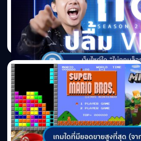
1 ในผู้บุกเบิกการทำคอนเทนต์ลงยูทูบ ใครทันยูทูบยุคแรก ๆ
ต้องเคยได้ยินชื่อของ 'VRZO' แน่ ๆ ปัจจุบันมีผู้ติดตามมากถึง
6.8 ล้านคนทางยูทูบ และเขาคนนี้คือ 'ปลื้ม สุรบภ หลีกภัย'
หรือ 'ปลื้ม VRZO'
Noparat Monchaitanapat
| 1702 days ago
Read More
22/11/2021
เกมใดที่มียอดขายสูงที่สุด (จากทุก
แพลตฟอร์มรวมกัน)
เกมใดที่มียอดขายสูงที่สุด (จากทุกแพลตฟอร์มรวมกัน)
A.Super Mario Bros.B.MinecraftC.TetrisD.Wii Sports คำ
ตอบ: C ‘Tetris เตตริส (Tetris) หรือเกมเรียงตัวบล็อกที่ตกลง
มา เปิดตัวครั้งแรกในปี 1984 หลายคนน่าจะผ่านตาหรือเคย
เล่นกันมาบ้าง เกมนี้สร้างโดย อเล็กซีย์ พาจิทนอฟ (Alexey
วิทวัส ปัญญาเลิศวุฒิ
| 1718 days ago