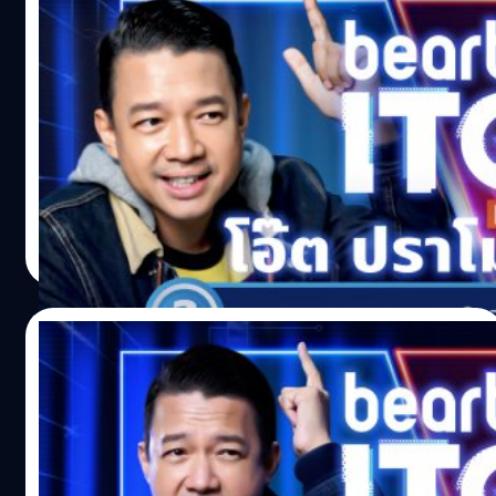
อย่าบอกนะว่า ‘โอ๊ต ปราโมทย์’ มาประลองไอทีที่
beartai ITQ
โอ๊ต ปราโมทย์ ปาทาน CEO โคตรคูล ใช้เวลาไม่นานในการ
ประสบความสำเร็จบนโลกออนไลน์ จากคลิปแรกในช่องที่เปิด
ตัวเมื่อ 3 ปีที่แล้ว วันนี้เขามีผู้ติดตามมากถึง 2.13 ล้านซับ
Noparat Monchaitanapat
| 1782 days ago
Read More
15/09/2021
beartai ITQ ท้า ‘ส้ม มารี’ ตอบคำถามไอที ที่ไม่
ต้องเปิดกล่องก็ได้ของรางวัล
ส้ม-มารี เออเจนี เลอเลย์ เธอเป็น 1 ใน 5 ผู้ชนะเลิศการแข่งขัน
LG STARZ TALENT รายการเรียลลิตี้โชว์ที่เฟ้นหาผู้มีความ