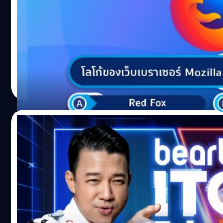
คำถาม: โลโก้ของเว็บเบราเซอร์ Mozilla Firefox เป็นสัตว์ชนิด
ใด? A.Red Fox B.Fox C.Red Panda D.Raccoon คำตอบก็คือ
ข้อ: A ‘Red Fox’ โลโก้ของเว็บเบราว์เซอร์สุดฮิตอย่าง Mozilla
Firefox ได้รับแรงบันดาลใจมาจาก ‘Red Fox’ หรือจิ้งจอกแดง
แต่หากย้อนกลับไปตอนออกแบบโลโก้ครั้งแรกเลย ไอเดียตั้ง
วิทวัส ปัญญาเลิศวุฒิ
| 1759 days ago
ต้นของสัตว์ที่จะใช้ในโลโก้ก็คือ ‘Red Panda’ หรือแพนด้าแดง
Read More
นั่นเอง แต่หลังแทนตัวเองว่าเป็นแพนด้าแดงมาสักพัก พอเวลา
ผ่านไป ผู้ใช้งานทั่วไปดันไปมองว่าเจ้าแพนด้าแดงเป็นจิ้งจอก
กันมากกว่า แถมจิ้งจอกก็เป็นสัตว์ที่ค่อนข้างเป็นที่รู้จักมากกว่า
20/09/2021
แพนด้าแดง จอห์น ฮิกส์ (Jon Hicks) ดีไซน์เนอร์ผู้ออกแบบ
โลโก้ชิ้นนี้ ก็เลยบอกว่างั้นให้มันเป็นจิ้งจอกแดงไปเลยละกัน
beartai ITQ ท้า ‘จีโน่ The Snack’ อดีต
เกร็ดน่ารู้อีกเรื่องก็คือ จริง ๆ แล้ว Mozilla Firefox ไม่ได้มีชื่อ
ครีเอทีฟ ‘Bie The Ska’ มาวัดความรู้ไอที
ว่า ‘Firefox’ ตั้งแต่เริ่ม โดย Firefox เกิดจากโครงการมอซิลลา
ที่เป็น Mozilla Suite หรือ โปรแกรมชุดมอซิลลา ก่อนจะมีการ
'จีโน่ ปิยพล ม่วงมี' หรือ 'จีโน่ The Snack' เขาเคยเป็น Creative
แยกตัวออกมาภายหลัง โดยก่อนจะมาใช้ชื่อ Firefox ทีมงาน
ให้กับยูทูบเบอร์เบอร์ต้น ๆ ของประเทศอย่าง 'Bie The Ska'
ได้มีการตั้งชื่อให้สารพัดไม่ว่าจะเป็น…
แต่ปัจจุบัน ผันตัวออกมาเปิดช่องยูทูบของตัวเองในชื่อ 'The
Snack' (เดอะ สแน็ก)