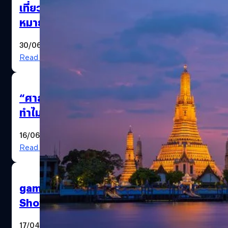
เที่ยวไทยตั้งเป้า ! ดันกรุงเทพฯ เป็นจุด
หมายสุดหรูของ นทท. อเมริกัน คาด
โกยรายได้เกือบ 2 ล้านล้านบาท
30/06/2025
Read More
“ศาลโลก” คือใคร ? ชี้ขาดได้แค่ไหน
ทำไมถึงกลายเป็นความหวังของ
กัมพูชา !
16/06/2025
Read More
gamescom asia x Thailand Game
Show มีอะไรบ้างที่เหล่าค่ายเกมและ
แบรนด์ต่าง ๆ ควรจับตามอง
17/04/2025