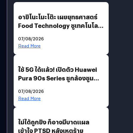
อายิโนะโมะโต๊ะ เผยยุทธศาสตร์
Food Technology ชูเทคโนโลยี
“AminoScience” เจาะอินไซต์ผู้
07/08/2026
บริโภคและ B2B
Read More
ใช้ 5G ได้แล้ว! เปิดตัว Huawei
Pura 90s Series ชูกล้องซูม
200 MP ในรุ่นท็อป
07/08/2026
Read More
ไม่ได้ถูกยิง ก็อาจมีบาดแผล
เข้าใจ PTSD หลังเหตุร้าย